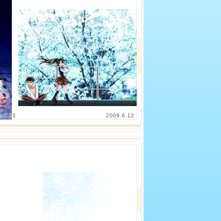
1.7.23
2009.6.12