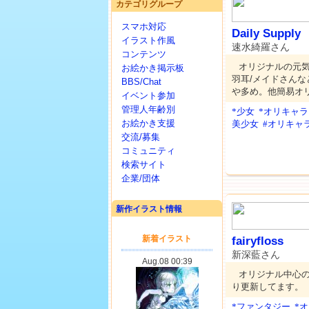
カテゴリグループ
スマホ対応
Daily Supply
イラスト作風
速水綺羅さん
コンテンツ
オリジナルの元気
お絵かき掲示板
羽耳/メイドさん
BBS/Chat
や多め。他簡易オ
イベント参加
管理人年齢別
*少女
*オリキャラ
お絵かき支援
美少女
#オリキャ
交流/募集
コミュニティ
検索サイト
企業/団体
新作イラスト情報
fairyfloss
新深藍さん
オリジナル中心
り更新してます。
*ファンタジー
*