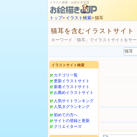
イラスト検索・お絵かき交流
トップ
>
イラスト検索
> 猫耳
猫耳を含むイラストサイト
キーワード「猫耳」でイラストサイトをサー
イラストサイト検索
カテゴリ一覧
更新イラストサイト
新着イラストサイト
お薦めイラストサイト
人気サイトランキング
人気タグランキング
初めての方へ
サイトの登録と更新
クリエイターズ