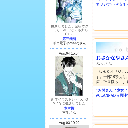
オリジナル
#猫耳
おさかなやさ
ぶりさん
版権＆オリジナ
す。一部18禁あ
広く取り扱ってま
*お姉さん
*少女
#CLANNAD
#男性