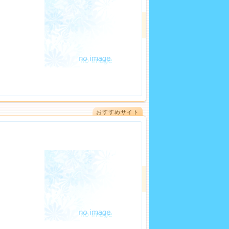
おすすめサイト