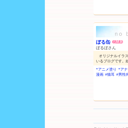
ぼる缶
ぼるぼさん
オリジナルイラ
いるブログです。
*アニメ塗り
*ア
漫画
#猫耳
#男性