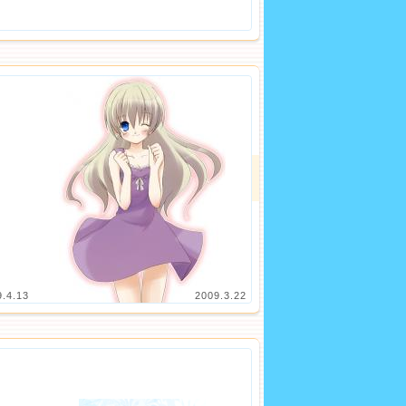
9.4.13
2009.3.22