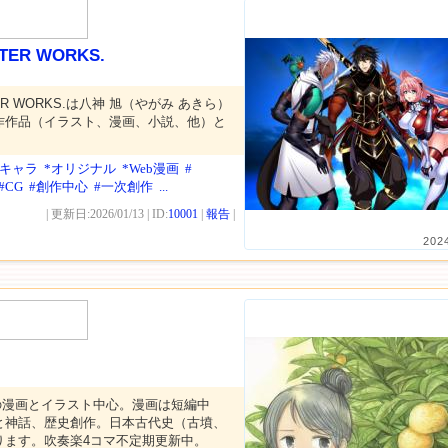
TER WORKS.
TER WORKS.は八神 旭（やがみ あきら）
作作品（イラスト、漫画、小説、他）と
。
リキャラ
*オリジナル
*Web漫画
#
#CG
#創作中心
#一次創作
...
| 更新日:2026/01/13 | ID:
10001
|
報告
|
202
の漫画とイラスト中心。漫画は短編中
と神話、歴史創作。日本古代史（古墳、
ります。吹奏楽4コマ不定期更新中。