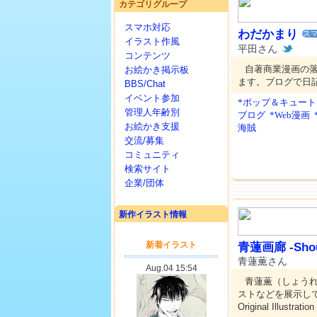
カテゴリグループ
スマホ対応
わだかまり
スマ
イラスト作風
平田さん
コンテンツ
自著商業漫画の
お絵かき掲示板
ます。ブログで日
BBS/Chat
イベント参加
*ポップ＆キュート
管理人年齢別
ブログ
*Web漫画
お絵かき支援
海賊
交流/募集
コミュニティ
検索サイト
企業/団体
新作イラスト情報
青蓮画廊 -Shour
青蓮薫さん
青蓮薫（しょうれ
ストなどを展示している
Original Illustratio