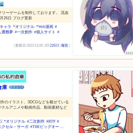
フリーゲームを制作しております。 流血
2月26日 ブログ更新
リキャラ
*オリジナル
*Web漫画
#
人遭難夢
#一次創作
#個人サイト
#
| 更新日:2025/12/26 | ID:
22613
|
報告
|
202
倉庫
スマホOK
作のイラスト、3DCGなどを載せている
ジナルアニメや動画作品、動画素材など
G
*オリジナル
#二次創作
#RTP
#
エクセル・サーガ
#THEビッグオー
...