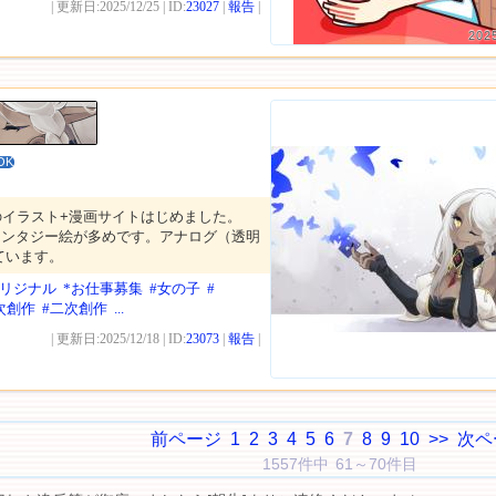
| 更新日:2025/12/25 | ID:
23027
|
報告
|
202
OK
のイラスト+漫画サイトはじめました。
ァンタジー絵が多めです。アナログ（透明
ています。
オリジナル
*お仕事募集
#女の子
#
次創作
#二次創作
...
| 更新日:2025/12/18 | ID:
23073
|
報告
|
前ページ
1
2
3
4
5
6
7
8
9
10
>>
次ペ
1557件中 61～70件目