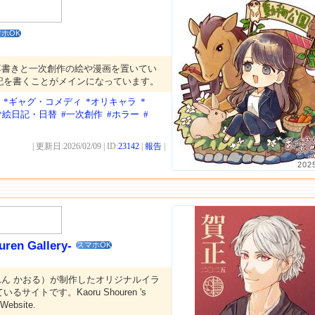
ホOK
落書きと一次創作の絵や漫画を置いてい
記を書くことがメインになっています。
*ギャグ・コメディ
*オリキャラ
*
*絵日記・日替
#一次創作
#ホラー
#
| 更新日:2026/02/09 | ID:
23142
|
報告
|
202
en Gallery-
スマホOK
ん かおる）が制作したオリジナルイラ
サイトです。Kaoru Shouren 's
n Website.