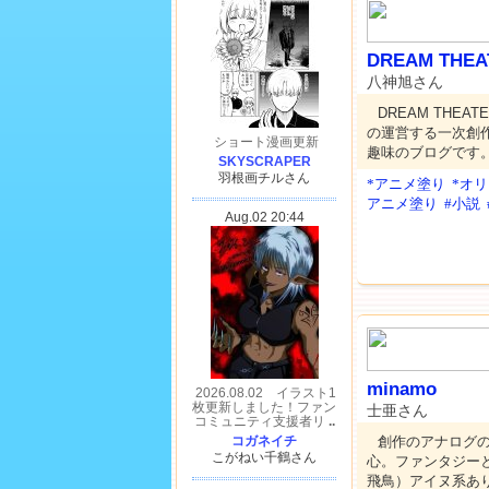
DREAM THEA
八神旭さん
DREAM THEA
の運営する一次創
趣味のブログです
*アニメ塗り
*オ
アニメ塗り
#小説
minamo
士亜さん
創作のアナログ
心。ファンタジー
飛鳥）アイヌ系あ