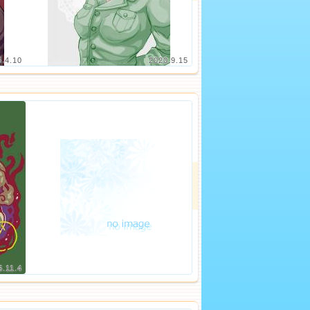
5.4.10
2020.9.15
5.11.4