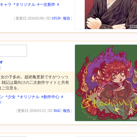
リキャラ
*オリジナル
#一次創作
#
| 更新日:2026/02/06 | ID:
19539
|
報告
|
202
er
に女の子多め。超絶亀更新ですがつっつ
。雑記は腐向けの二次創作サイトと共有
はご注意を。
ン
*少女
*オリジナル
#創作中心
#
作
| 更新日:2026/01/22 | ID:
3642
|
報告
|
202