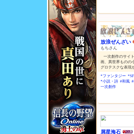
放浪ぜんざい
もちさん
一次創作のサイト
画、異世界ものの
グロテスクな表現
*ファンタジー
*
*小説・詩
#和風
一次創作
屑星海石