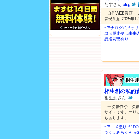
たすさん
blog
自作WEB漫画・
表現注意 2025年1
*アナログ絵
*オ
患者脱走夢
#未来
残虐表現有り
...
相生創の私的
相生創さん
一次創作や二次創
サイトです。オリ
もあります。
*アニメ塗り
*3DC
つくよみちゃん
#