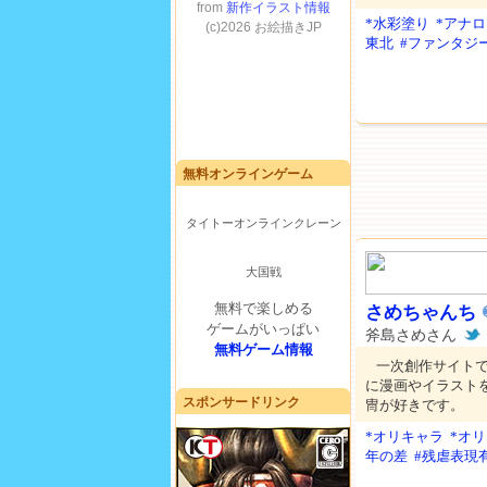
*水彩塗り
*アナ
東北
#ファンタジ
無料オンラインゲーム
タイトーオンラインクレーン
大国戦
無料で楽しめる
さめちゃんち
ゲームがいっぱい
斧島さめさん
無料ゲーム情報
一次創作サイト
に漫画やイラスト
スポンサードリンク
冑が好きです。
*オリキャラ
*オ
年の差
#残虐表現