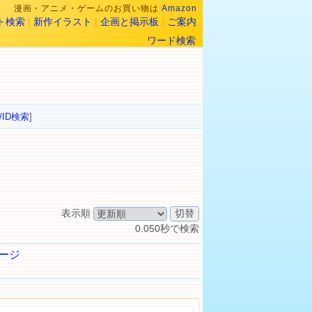
漫画・アニメ・ゲームのお買い物は
Amazon
ト検索
|
新作イラスト
|
企画と掲示板
|
ご案内
ワード検索
/ID検索
]
表示順
0.050秒で検索
ージ