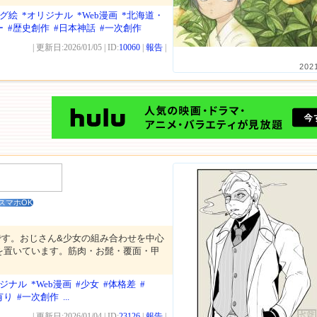
ログ絵
*オリジナル
*Web漫画
*北海道・
ー
#歴史創作
#日本神話
#一次創作
| 更新日:2026/01/05 | ID:
10060
|
報告
|
202
スマホOK
です。おじさん&少女の組み合わせを中心
を置いています。筋肉・お髭・覆面・甲
リジナル
*Web漫画
#少女
#体格差
#
有り
#一次創作
...
| 更新日:2026/01/04 | ID:
23126
|
報告
|