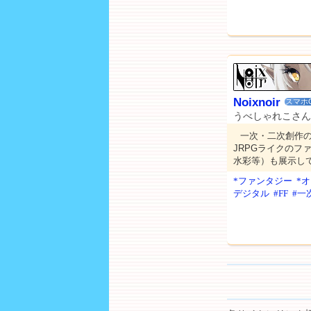
Noixnoir
スマホ
うべしゃれこさん
一次・二次創作
JRPGライクのフ
水彩等）も展示し
*ファンタジー
*
デジタル
#FF
#一