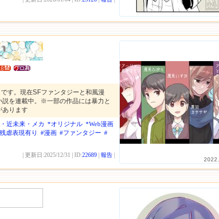
です。現在SFファンタジーと和風漫
小説を連載中。※一部の作品には暴力と
があります
SF・近未来・メカ
*オリジナル
*Web漫画
#残虐表現有り
#漫画
#ファンタジー
#
| 更新日:2025/12/31 | ID:
22689
|
報告
|
2022