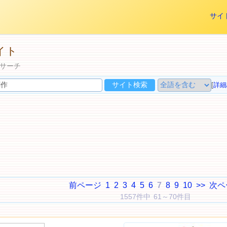
サイ
イト
サーチ
[
詳細
前ページ
1
2
3
4
5
6
7
8
9
10
>>
次ペ
1557件中 61～70件目