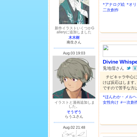
*アナログ絵
*オ
二次創作
Divine Whisp
兎地儒さん
チビキャラ中心
けば反応はします
ですので苦手な方
*ほんわか・メルヘ
女性向け
#一次創