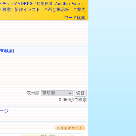
チックMMORPG『幻想神域 -Another Fate-』
ト検索
|
新作イラスト
|
企画と掲示板
|
ご案内
ワード検索
/ID検索
]
表示順
0.050秒で検索
ージ
おすすめサイト