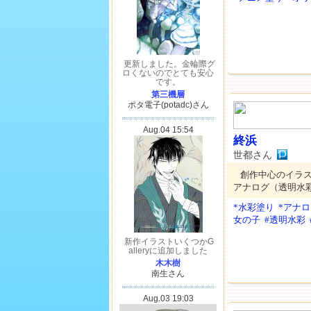
終浜
世都さん
創作中心のイラ
アナログ（透明水
*水彩塗り
*アナ
女の子
#透明水彩