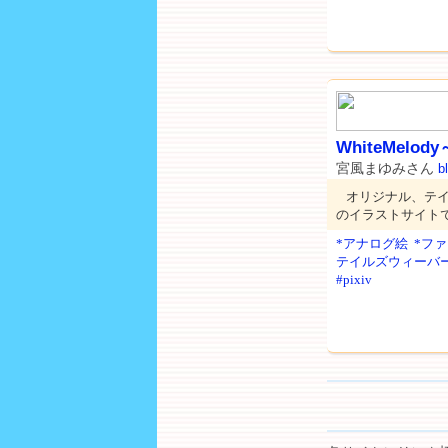
WhiteMelo
宮風まゆみさん
b
オリジナル、テ
のイラストサイト
*アナログ絵
*フ
テイルズウィーバ
#pixiv