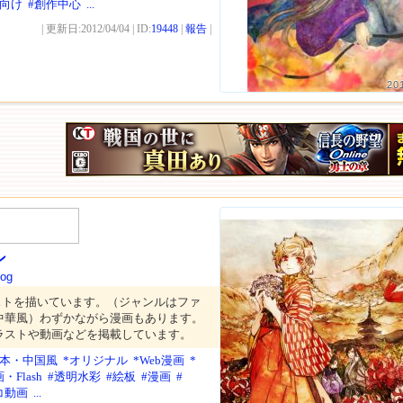
性向け
#創作中心
...
| 更新日:2012/04/04 | ID:
19448
|
報告
|
20
ン
log
ストを描いています。（ジャンルはファ
中華風）わずかながら漫画もあります。
ラストや動画などを掲載しています。
日本・中国風
*オリジナル
*Web漫画
*
・Flash
#透明水彩
#絵板
#漫画
#
コ動画
...