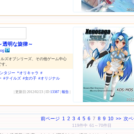
201
dy～透明な旋律～
log
イルズオブシリーズ、その他ゲーム中心
です。
ァンタジー
*オリキャラ
#
ー
#テイルズ
#女の子
#オリジナル
| 更新日:2012/02/23 | ID:
13387
|
報告
|
201
前ページ
1
2
3
4
5
6
7
8
9
10
>>
次ペ
119件中 61～70件目