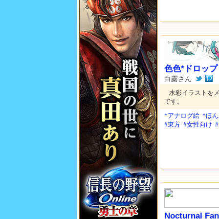
色色*ドロップ
白露さん
水彩イラストを
です。
*アナログ絵
*ほ
#東方
#女性向け
Nocturnal Fan