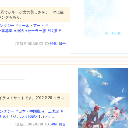
水彩で少年・少女の美しさをテーマに描
キングもあり。
ァンタジー
*クール・アート
*
仕事募集
#神話
#セーラー服
#和服
#
| 更新日:2012/03/03 | ID:
8648
|
報告
|
ラストサイトです。2012.2.28 イラス
ァンタジー
*日本・中国風
#十二国記
#
彩
#オリジナル
#お嬢としもべ
...
| 更新日:2012/02/28 | ID:
8499
|
報告
|