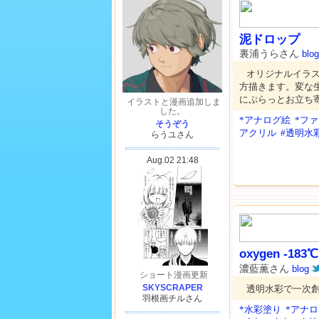
泥ドロップ
裏浦うらさん
blog
オリジナルイラ
方描きます。変な
にぷらっとお立ち
*アナログ絵
*フ
アクリル
#透明水
oxygen -183℃
濃藍薫さん
blog
透明水彩で一次
*水彩塗り
*アナ