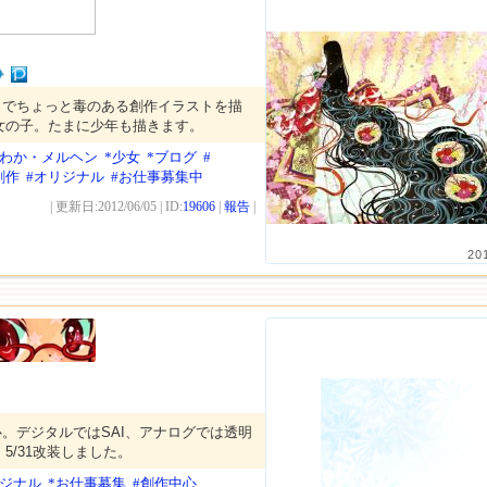
ロでちょっと毒のある創作イラストを描
女の子。たまに少年も描きます。
んわか・メルヘン
*少女
*ブログ
#
創作
#オリジナル
#お仕事募集中
| 更新日:2012/06/05 | ID:
19606
|
報告
|
20
。デジタルではSAI、アナログでは透明
5/31改装しました。
リジナル
*お仕事募集
#創作中心