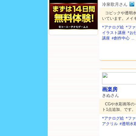
冷泉歌月さん
コピックや透明
いています。メイ
*アナログ絵
*フ
イラスト講座
*お
講座
#創作中心
...
画楽房
きぬさん
CGや水彩画等のイ
ト1点追加、です。
*アナログ絵
*フ
アクリル
#透明水