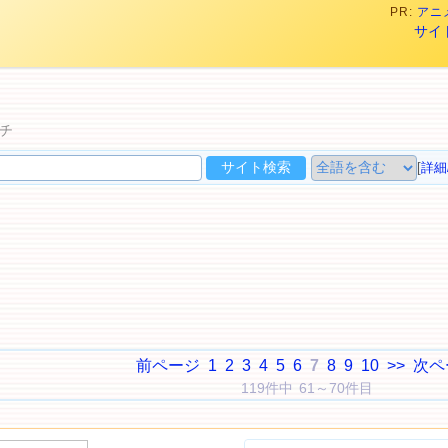
PR:
アニメ
サイ
チ
[
詳細
前ページ
1
2
3
4
5
6
7
8
9
10
>>
次ペ
119件中 61～70件目