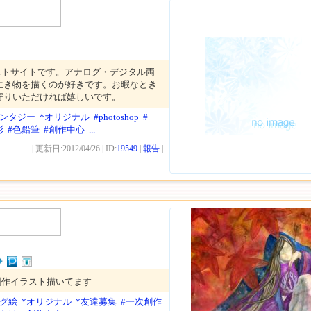
ストサイトです。アナログ・デジタル両
生き物を描くのが好きです。お暇なとき
寄りいただければ嬉しいです。
ァンタジー
*オリジナル
#photoshop
#
彩
#色鉛筆
#創作中心
...
| 更新日:2012/04/26 | ID:
19549
|
報告
|
創作イラスト描いてます
ログ絵
*オリジナル
*友達募集
#一次創作