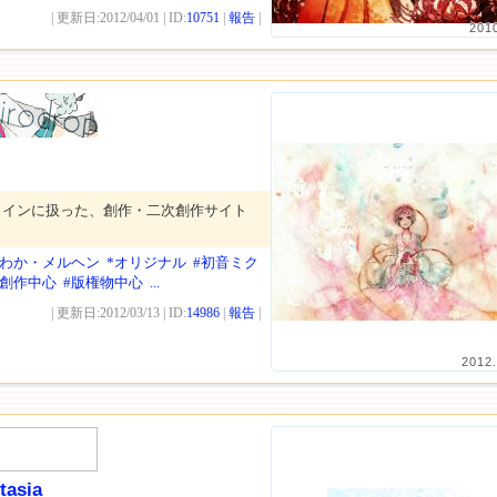
| 更新日:2012/04/01 | ID:
10751
|
報告
|
201
メインに扱った、創作・二次創作サイト
んわか・メルヘン
*オリジナル
#初音ミク
#創作中心
#版権物中心
...
| 更新日:2012/03/13 | ID:
14986
|
報告
|
2012.
tasia