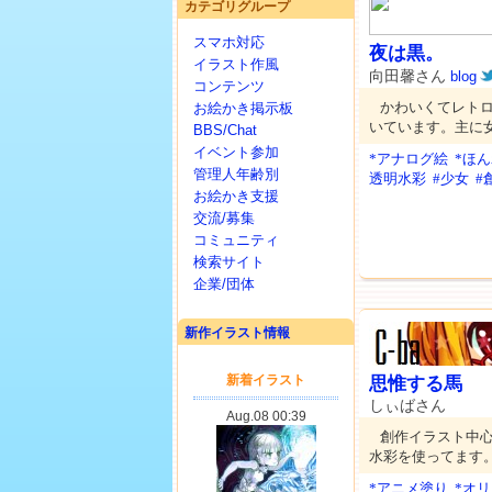
カテゴリグループ
スマホ対応
夜は黒。
イラスト作風
向田馨さん
blog
コンテンツ
かわいくてレト
お絵かき掲示板
いています。主に
BBS/Chat
イベント参加
*アナログ絵
*ほ
管理人年齢別
透明水彩
#少女
#
お絵かき支援
交流/募集
コミュニティ
検索サイト
企業/団体
新作イラスト情報
思惟する馬
しぃばさん
創作イラスト中心
水彩を使ってます。
*アニメ塗り
*オ