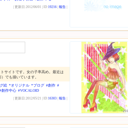
| 更新日:2012/06/01 | ID:
19216
|
報告
|
ストサイトです。女の子率高め。最近は
彩）でも描いています。
ログ絵
*オリジナル
*ブログ
#創作
#
#創作中心
#VOCALOID
| 更新日:2012/05/21 | ID:
16303
|
報告
|
20