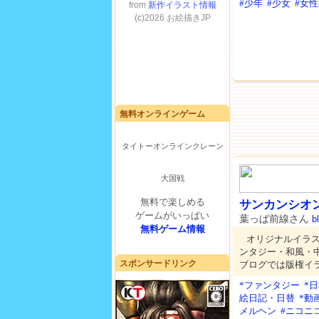
#少年
#少女
#女
無料オンラインゲーム
タイトーオンラインクレーン
大国戦
無料で楽しめる
サンカンシオ
ゲームがいっぱい
葉っぱ前線さん
b
無料ゲーム情報
オリジナルイラ
ンタジー・和風・
スポンサードリンク
ブログでは版権イ
*ファンタジー
*
絵日記・日替
*動画
メルヘン
#ニコニ