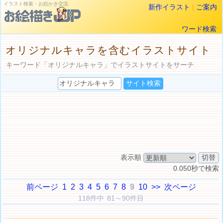
イラスト検索・お絵かき交流
新作イラスト
|
ご案内
ワード検索
オリジナルキャラを含むイラストサイト
キーワード「オリジナルキャラ」でイラストサイトをサーチ
表示順
0.050秒で検索
前ページ
1
2
3
4
5
6
7
8
9
10
>>
次ページ
118件中 81～90件目