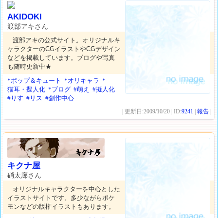
AKIDOKI
渡部アキさん
渡部アキの公式サイト。オリジナルキ
ャラクターのCGイラストやCGデザイン
などを掲載しています。ブログや写真
も随時更新中★
*ポップ＆キュート
*オリキャラ
*
猫耳・擬人化
*ブログ
#萌え
#擬人化
#りす
#リス
#創作中心
...
| 更新日:2009/10/20 | ID:
9241
|
報告
|
キクナ屋
硝太廊さん
オリジナルキャラクターを中心とした
イラストサイトです。多少ながらポケ
モンなどの版権イラストもあります。