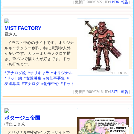
| 更新日:2009/02/22 | ID:
11936
|
報告
|
MIST FACTORY
電さん
イラスト中心のサイトです。オリジナ
ルキャラクター創作。特に異形や人外
が多いです。カラーよりモノクロで描
き、筆ペンで描くのが好きです。ドッ
トも打ちます。
*アナログ絵
*オリキャラ
*オリジナル
2009.8.15
*ドット絵
*友達募集
#お仕事募集
#
友達募集
#アナログ
#創作中心
#ドット
...
| 更新日:2009/02/16 | ID:
13471
|
報告
|
ポタージュ帝国
ぽたこさん
オリジナル中心のイラストサイトで