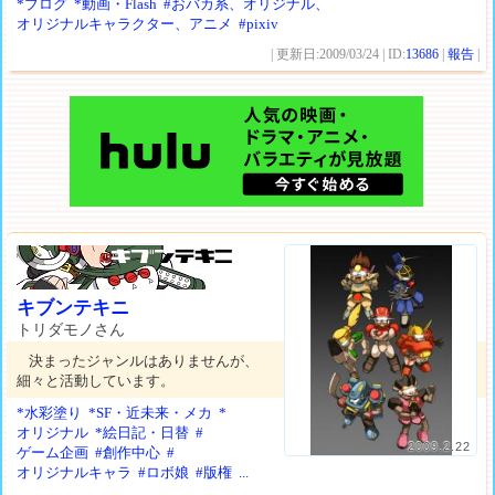
*ブログ
*動画・Flash
#おバカ系、オリジナル、
オリジナルキャラクター、アニメ
#pixiv
| 更新日:2009/03/24 | ID:
13686
|
報告
|
キブンテキニ
トリダモノさん
決まったジャンルはありませんが、
細々と活動しています。
*水彩塗り
*SF・近未来・メカ
*
オリジナル
*絵日記・日替
#
2009.2.22
ゲーム企画
#創作中心
#
オリジナルキャラ
#ロボ娘
#版権
...