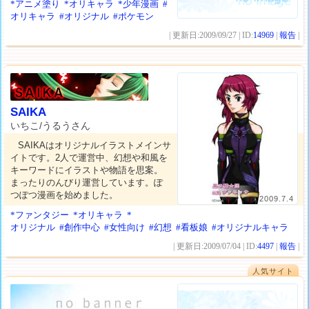
*アニメ塗り
*オリキャラ
*少年漫画
#
オリキャラ
#オリジナル
#ポケモン
| 更新日:2009/09/27 | ID:
14969
|
報告
|
SAIKA
いちこ/うるうさん
SAIKAはオリジナルイラストメインサ
イトです。2人で運営中、幻想や和風を
キーワードにイラストや物語を思案。
まったりのんびり運営しています。ぽ
つぽつ漫画を始めました。
2009.7.4
*ファンタジー
*オリキャラ
*
オリジナル
#創作中心
#女性向け
#幻想
#看板娘
#オリジナルキャラ
| 更新日:2009/07/04 | ID:
4497
|
報告
|
人気サイト