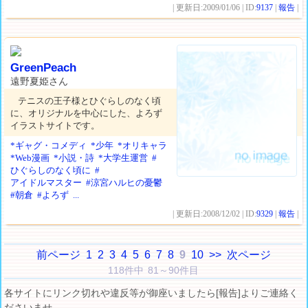
| 更新日:2009/01/06 | ID:
9137
|
報告
|
GreenPeach
遠野夏姫さん
テニスの王子様とひぐらしのなく頃
に、オリジナルを中心にした、よろず
イラストサイトです。
*ギャグ・コメディ
*少年
*オリキャラ
*Web漫画
*小説・詩
*大学生運営
#
ひぐらしのなく頃に
#
アイドルマスター
#涼宮ハルヒの憂鬱
#朝倉
#よろず
...
| 更新日:2008/12/02 | ID:
9329
|
報告
|
前ページ
1
2
3
4
5
6
7
8
9
10
>>
次ページ
118件中 81～90件目
各サイトにリンク切れや違反等が御座いましたら[報告]よりご連絡く
ださいませ。