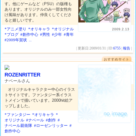
す。他にゲームなど（PSU）の版権も
あります。オリジナルのみ一部女性向
け風味があります。仲良くしてくださ
ると嬉しいです。
*アニメ塗り
*オリキャラ
*オリジナル
2009.2.13
*ブログ
#創作中心
#男性
#少年
#青年
#2009年賀状
...
| 更新日:2009/01/31 | ID:
6755
|
報告
|
おすすめサイト
ROZENRITTER
ナベールさん
オリジナルキャラクター中心のイラス
トサイトです。ファンタジー系イラス
トメインで描いています。2000hit絵ア
ップしました。
*ファンタジー
*オリキャラ
*
オリジナル
#ナベール
#創作
#
ナベール親衛隊
#ローゼンリッター
#
創作中心