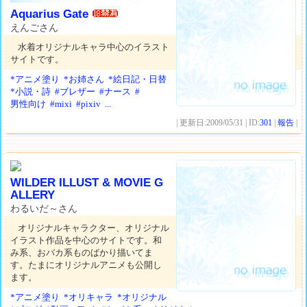
Aquarius Gate
えんごさん
水着オリジナルキャラ中心のイラスト
サイトです。
*アニメ塗り
*お姉さん
*絵日記・日替
*小説・詩
#ブレザー
#ナース
#
男性向け
#mixi
#pixiv
...
| 更新日:2009/05/31 | ID:
301
|
報告
|
WILDER ILLUST & MOVIE G
ALLERY
わるいだ～さん
オリジナルキャラクター、オリジナル
イラスト作品を中心のサイトです。和
み系、おバカ系ものばかり描いてま
す。たまにオリジナルアニメも公開し
ます。
*アニメ塗り
*オリキャラ
*オリジナル