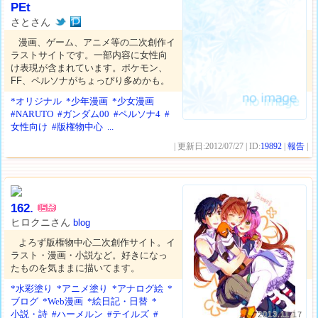
PEt
さとさん
漫画、ゲーム、アニメ等の二次創作イ
ラストサイトです。一部内容に女性向
け表現が含まれています。ポケモン、
FF、ペルソナがちょっぴり多めかも。
*オリジナル
*少年漫画
*少女漫画
#NARUTO
#ガンダム00
#ペルソナ4
#
女性向け
#版権物中心
...
| 更新日:2012/07/27 | ID:
19892
|
報告
|
162.
ヒロクニさん
blog
よろず版権物中心二次創作サイト。イ
ラスト・漫画・小説など。好きになっ
たものを気ままに描いてます。
*水彩塗り
*アニメ塗り
*アナログ絵
*
ブログ
*Web漫画
*絵日記・日替
*
小説・詩
#ハーメルン
#テイルズ
#
2013.11.17