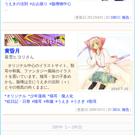
うえきの法則
#おお振り
#版権物中心
...
| 更新日:2012/04/01 | ID:
18813
|
報告
|
黄昏月
葛雪ヒヨリさん
オリジナル中心のイラストサイト。獣
耳や和風、ファンタジー風味のイラス
トを置いています。猫耳・女の子多め
かも。版権は主にうえきの法則（＋）
とその他気の向くままに。
2010.7.25
*オリジナル
*少年漫画
*猫耳・擬人化
*絵日記・日替
#猫耳
#和服
#うえき
#うさぎ
#獣耳
| 更新日:2009/10/31 | ID:
3814
|
報告
|
3件中 1～3件目