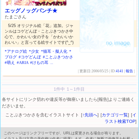
エッグノッグパンチ★
たまごさん
5/25 オリジナル絵「花」追加。ジャ
ンルはコゲどんぼ・ことぶきつかさ中
心で、かわいい女の子を「かわいいか
わいい」と言ってる絵サイトです(^_^)
*アナログ絵
*少女
*猫耳・擬人化
*
ブログ
#コゲどんぼ
#ことぶきつかさ
#萌え
#ARIA
#けもの耳
...
| 更新日:2006/05/25 | ID:
4141
|
報告
|
1件中 1～1件目
各サイトにリンク切れや違反等が御座いましたら[報告]よりご連絡く
ださいませ。
ことぶきつかさを含むイラストサイト [
↑先頭へ
] [
カテゴリ一覧
] [
イ
ラスト検索TOP
]
このページはリンクフリーですが、URLは変更される場合が有ります。
イラスト及び文章の著作権は作者に帰属します。作者に無断で画像等を転載・