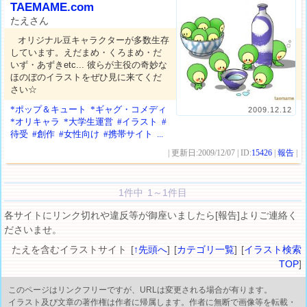
TAEMAME.com
たえさん
オリジナル豆キャラクターが多数生存
しています。えだまめ・くろまめ・だ
いず・あずきetc... 彼らが主役の奇妙な
ほのぼのイラストをぜひ見に来てくだ
さい☆
*ポップ＆キュート
*ギャグ・コメディ
2009.12.12
*オリキャラ
*大学生運営
#イラスト
#
待受
#創作
#女性向け
#携帯サイト
...
| 更新日:2009/12/07 | ID:
15426
|
報告
|
1件中 1～1件目
各サイトにリンク切れや違反等が御座いましたら[報告]よりご連絡く
ださいませ。
たえを含むイラストサイト [
↑先頭へ
] [
カテゴリ一覧
] [
イラスト検索
TOP
]
このページはリンクフリーですが、URLは変更される場合が有ります。
イラスト及び文章の著作権は作者に帰属します。作者に無断で画像等を転載・