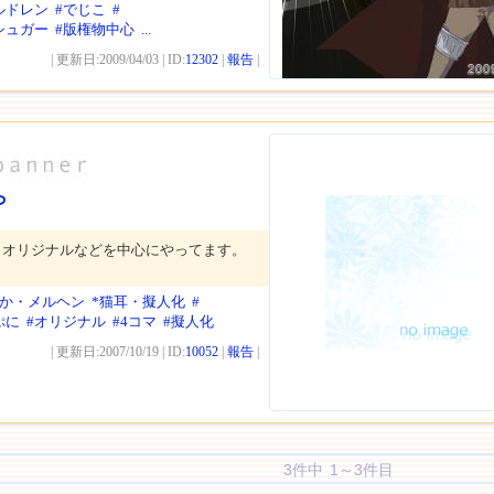
ルドレン
#でじこ
#
シュガー
#版権物中心
...
| 更新日:2009/04/03 | ID:
12302
|
報告
|
200
ら
、オリジナルなどを中心にやってます。
わか・メルヘン
*猫耳・擬人化
#
ぷに
#オリジナル
#4コマ
#擬人化
| 更新日:2007/10/19 | ID:
10052
|
報告
|
3件中 1～3件目