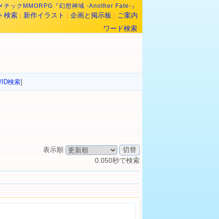
チックMMORPG『幻想神域 -Another Fate-』
ト検索
|
新作イラスト
|
企画と掲示板
|
ご案内
ワード検索
/ID検索
]
表示順
0.050秒で検索