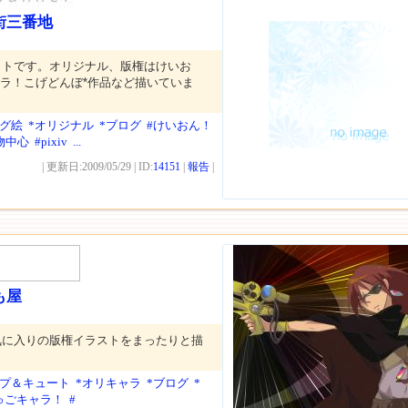
街三番地
イトです。オリジナル、版権はけいお
ドラ！こげどんぼ*作品など描いていま
ログ絵
*オリジナル
*ブログ
#けいおん！
物中心
#pixiv
...
| 更新日:2009/05/29 | ID:
14151
|
報告
|
も屋
気に入りの版権イラストをまったりと描
ップ＆キュート
*オリキャラ
*ブログ
*
ゅごキャラ！
#