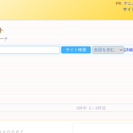
PR:
アニメ
サイ
ト
ーチ
[
詳細
3件中 1～3件目