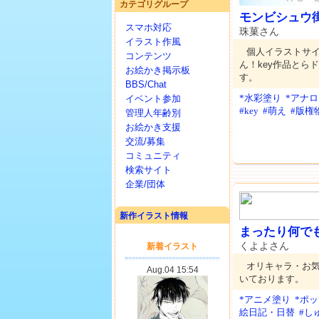
カテゴリグループ
モンビシュウ
スマホ対応
珠菓さん
イラスト作風
個人イラストサ
コンテンツ
ん！key作品とら
お絵かき掲示板
す。
BBS/Chat
*水彩塗り
*アナ
イベント参加
#key
#萌え
#版権
管理人年齢別
お絵かき支援
交流/募集
コミュニティ
検索サイト
企業/団体
新作イラスト情報
まったり何で
くよよさん
オリキャラ・お
いております。
*アニメ塗り
*ポ
絵日記・日替
#し