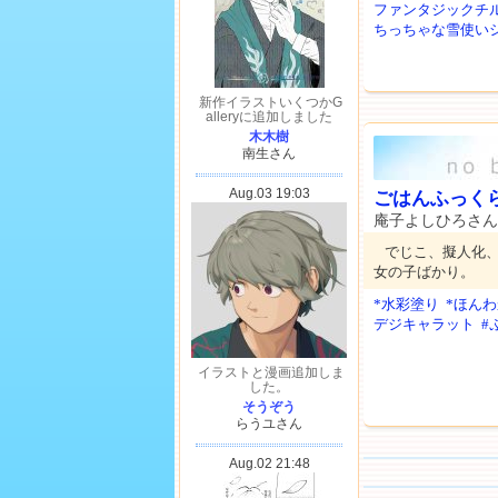
ファンタジックチ
ちっちゃな雪使い
ごはんふっく
庵子よしひろさん
でじこ、擬人化
女の子ばかり。
*水彩塗り
*ほん
デジキャラット
#