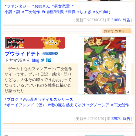
*ファンタジー
*お姉さん
*男女恋愛
*
小説・詩
#二次創作
#山姥切長義
#長義
#ちょぎ
#女性向け
...
| 更新日:2023/03/03 | ID:
21008
|
報告
|
おすすめサイト
プウライドテト
スマホOK
トヤマ96さん
blog
ゲーム中心のファンアート/二次創作
サイトです。プレイ日記・感想・語り
なども。大体その時々でうおおおって
なっているアツいものを雑多に描いた
り語ったり
1.4
*ブログ
*Web漫画
#テイルズシリーズ
#ボーイフレンド（仮）
#俺の屍を越えてゆけ
#グノーシア
#二次創作
...
| 更新日:2021/11/20 | ID:
22973
|
報告
|