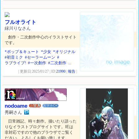
フルオライト
緑川りなさん
創作・二次創作中心のイラストサイト
です。
*ポップ＆キュート
*少女
*オリジナル
#初音ミク
#セーラームーン
#
ラブライブ!
#一次創作
#二次創作
...
| 更新日:2025/01/27 | ID:
21990
|
報告
|
nodoame
スマホOK
秀嗣さん
日常雑記、時々創作。描いたり語った
りなイラストブログサイトです。IEは
非対応ですので他のブラウザでご覧く
ださい。よろしくお願い致します。