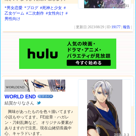
2025.10.31
*男女恋愛
*ブログ
#死神と少女
#
乙女ゲーム
#二次創作
#女性向け
#
男性向け
| 更新日:2023/08/29 | ID:
19177
|
報告
|
WORLD END
スマホOK
結賀かりなさん
興味があったものを色々描いてます♪
小説もやってます。FE紋章・ハガレ
ン・刀剣乱舞など。 オリジナル要素が
ありますので注意。現在山姥切長義中
心、キャラドいます。
2023.3.3