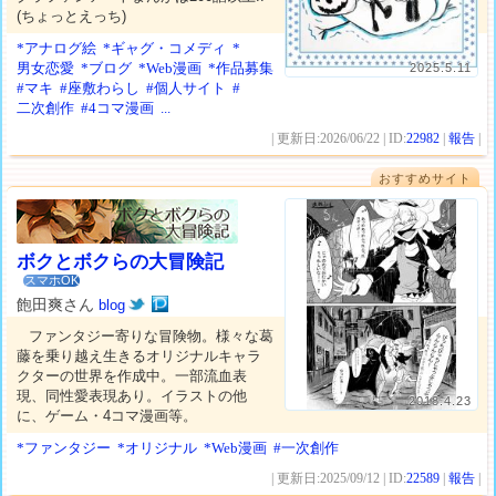
(ちょっとえっち)
*アナログ絵
*ギャグ・コメディ
*
男女恋愛
*ブログ
*Web漫画
*作品募集
2025.5.11
#マキ
#座敷わらし
#個人サイト
#
二次創作
#4コマ漫画
...
| 更新日:2026/06/22 | ID:
22982
|
報告
|
おすすめサイト
ボクとボクらの大冒険記
スマホOK
飽田爽さん
blog
ファンタジー寄りな冒険物。様々な葛
藤を乗り越え生きるオリジナルキャラ
クターの世界を作成中。一部流血表
現、同性愛表現あり。イラストの他
2018.4.23
に、ゲーム・4コマ漫画等。
*ファンタジー
*オリジナル
*Web漫画
#一次創作
| 更新日:2025/09/12 | ID:
22589
|
報告
|