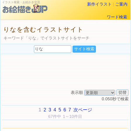
イラスト検索・お絵かき交流
新作イラスト
|
ご案内
ワード検索
りなを含むイラストサイト
キーワード「りな」でイラストサイトをサーチ
表示順
0.050秒で検索
1
2
3
4
5
6
7
次ページ
67件中 1～10件目