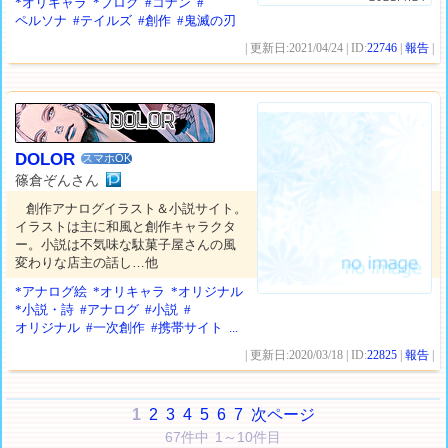
*オリキャラ
*ブログ
#コナン
#
ペルソナ
#テイルズ
#創作
#鬼滅の刃
| 更新日:2021/04/24 | ID:
22746
|
報告
|
DOLOR
スマホOK
篠倉ぞんさん
創作アナログイラスト＆小説サイト。
イラストは主に和風と創作キャラクタ
ー。小説は不気味な駄菓子屋さんの風
変わりな店主の話し…他
*アナログ絵
*オリキャラ
*オリジナル
*小説・詩
#アナログ
#小説
#
オリジナル
#一次創作
#携帯サイト
...
| 更新日:2020/03/18 | ID:
22825
|
報告
|
1
2
3
4
5
6
7
次ページ
67件中 1～10件目