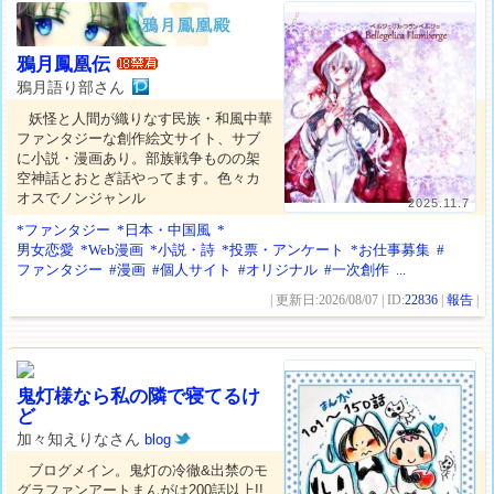
鴉月鳳凰伝
鴉月語り部さん
妖怪と人間が織りなす民族・和風中華
ファンタジーな創作絵文サイト、サブ
に小説・漫画あり。部族戦争ものの架
空神話とおとぎ話やってます。色々カ
オスでノンジャンル
2025.11.7
*ファンタジー
*日本・中国風
*
男女恋愛
*Web漫画
*小説・詩
*投票・アンケート
*お仕事募集
#
ファンタジー
#漫画
#個人サイト
#オリジナル
#一次創作
...
| 更新日:2026/08/07 | ID:
22836
|
報告
|
鬼灯様なら私の隣で寝てるけ
ど
加々知えりなさん
blog
ブログメイン。鬼灯の冷徹&出禁のモ
グラファンアートまんがは200話以上!!