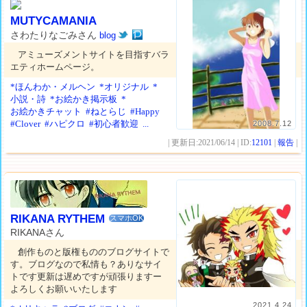
MUTYCAMANIA
さわたりなごみさん
blog
アミューズメントサイトを目指すバラ
エティホームページ。
*ほんわか・メルヘン
*オリジナル
*
小説・詩
*お絵かき掲示板
*
お絵かきチャット
#ねとらじ
#Happy
#Clover
#ハピクロ
#初心者歓迎
...
2008.7.12
| 更新日:2021/06/14 | ID:
12101
|
報告
|
RIKANA RYTHEM
スマホOK
RIKANAさん
創作ものと版権もののブログサイトで
す。ブログなので私情も？ありなサイ
トです更新は遅めですが頑張りますー
よろしくお願いいたします
2021.4.24