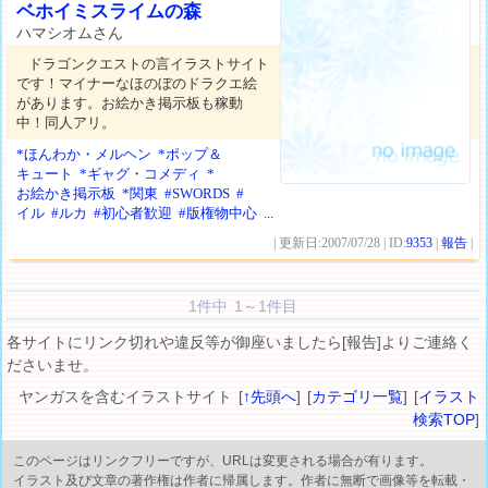
ベホイミスライムの森
ハマシオムさん
ドラゴンクエストの言イラストサイト
です！マイナーなほのぼのドラクエ絵
があります。お絵かき掲示板も稼動
中！同人アリ。
*ほんわか・メルヘン
*ポップ＆
キュート
*ギャグ・コメディ
*
お絵かき掲示板
*関東
#SWORDS
#
イル
#ルカ
#初心者歓迎
#版権物中心
...
| 更新日:2007/07/28 | ID:
9353
|
報告
|
1件中 1～1件目
各サイトにリンク切れや違反等が御座いましたら[報告]よりご連絡く
ださいませ。
ヤンガスを含むイラストサイト [
↑先頭へ
] [
カテゴリ一覧
] [
イラスト
検索TOP
]
このページはリンクフリーですが、URLは変更される場合が有ります。
イラスト及び文章の著作権は作者に帰属します。作者に無断で画像等を転載・