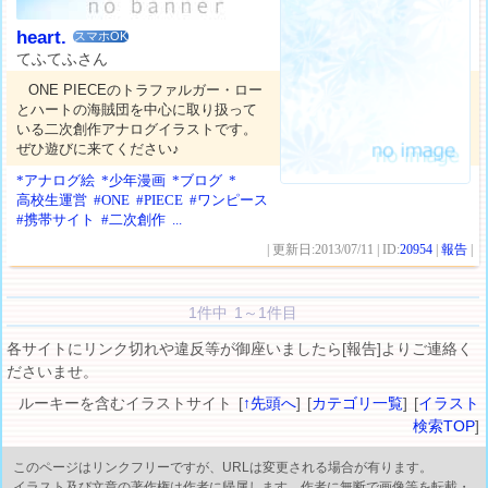
heart.
スマホOK
てふてふさん
ONE PIECEのトラファルガー・ロー
とハートの海賊団を中心に取り扱って
いる二次創作アナログイラストです。
ぜひ遊びに来てください♪
*アナログ絵
*少年漫画
*ブログ
*
高校生運営
#ONE
#PIECE
#ワンピース
#携帯サイト
#二次創作
...
| 更新日:2013/07/11 | ID:
20954
|
報告
|
1件中 1～1件目
各サイトにリンク切れや違反等が御座いましたら[報告]よりご連絡く
ださいませ。
ルーキーを含むイラストサイト [
↑先頭へ
] [
カテゴリ一覧
] [
イラスト
検索TOP
]
このページはリンクフリーですが、URLは変更される場合が有ります。
イラスト及び文章の著作権は作者に帰属します。作者に無断で画像等を転載・