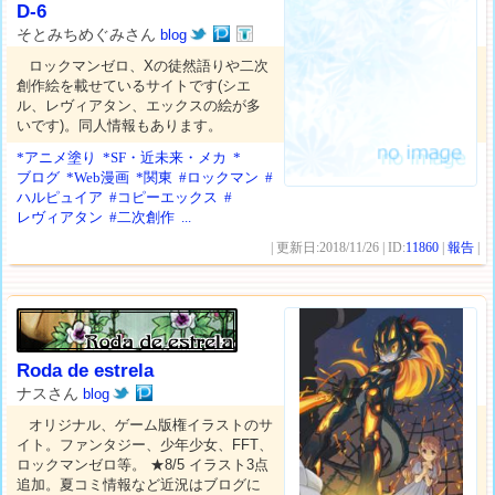
D-6
そとみちめぐみさん
blog
ロックマンゼロ、Xの徒然語りや二次
創作絵を載せているサイトです(シエ
ル、レヴィアタン、エックスの絵が多
いです)。同人情報もあります。
*アニメ塗り
*SF・近未来・メカ
*
ブログ
*Web漫画
*関東
#ロックマン
#
ハルピュイア
#コピーエックス
#
レヴィアタン
#二次創作
...
| 更新日:2018/11/26 | ID:
11860
|
報告
|
Roda de estrela
ナスさん
blog
オリジナル、ゲーム版権イラストのサ
イト。ファンタジー、少年少女、FFT、
ロックマンゼロ等。 ★8/5 イラスト3点
追加。夏コミ情報など近況はブログに