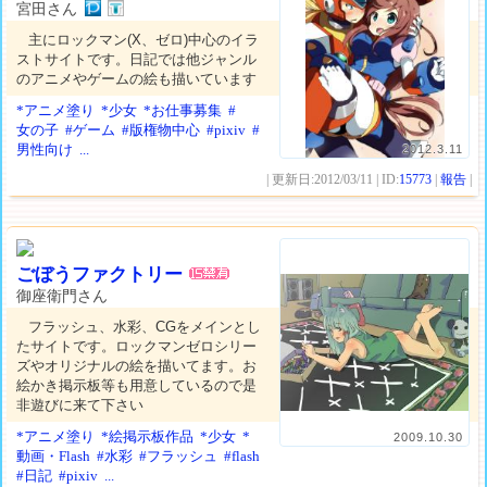
宮田さん
主にロックマン(X、ゼロ)中心のイラ
ストサイトです。日記では他ジャンル
のアニメやゲームの絵も描いています
*アニメ塗り
*少女
*お仕事募集
#
女の子
#ゲーム
#版権物中心
#pixiv
#
男性向け
...
2012.3.11
| 更新日:2012/03/11 | ID:
15773
|
報告
|
ごぼうファクトリー
御座衛門さん
フラッシュ、水彩、CGをメインとし
たサイトです。ロックマンゼロシリー
ズやオリジナルの絵を描いてます。お
絵かき掲示板等も用意しているので是
非遊びに来て下さい
*アニメ塗り
*絵掲示板作品
*少女
*
2009.10.30
動画・Flash
#水彩
#フラッシュ
#flash
#日記
#pixiv
...