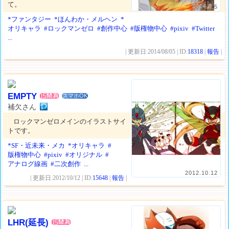
て。
2014.8.5
*ファンタジー
*ほんわか・メルヘン
*
オリキャラ
#ロックマンゼロ
#創作中心
#版権物中心
#pixiv
#Twitter
...
| 更新日:2014/08/05 | ID:
18318
|
報告
|
EMPTY
スマホOK
補欠さん
ロックマンゼロメインのイラストサイ
トです。
*SF・近未来・メカ
*オリキャラ
#
版権物中心
#pixiv
#オリジナル
#
アナログ線画
#二次創作
...
2012.10.12
| 更新日:2012/10/12 | ID:
15648
|
報告
|
LHR(延長)