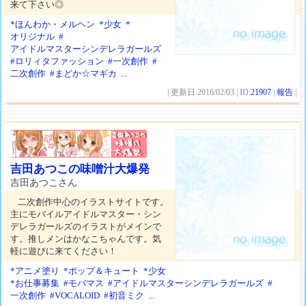
来て下さい◎
*ほんわか・メルヘン
*少女
*
オリジナル
#
アイドルマスターシンデレラガールズ
#ロリィタファッション
#一次創作
#
二次創作
#まどか☆マギカ
...
| 更新日:2016/02/03 | ID:
21907
|
報告
|
吉田あつこの味噌汁大爆発
吉田あつこさん
二次創作中心のイラストサイトです。
主にモバイルアイドルマスター・シン
デレラガールズのイラストがメインで
す。推しメンはかなこちゃんです。気
軽に遊びに来てください！
*アニメ塗り
*ポップ＆キュート
*少女
*お仕事募集
#モバマス
#アイドルマスターシンデレラガールズ
#
一次創作
#VOCALOID
#初音ミク
...