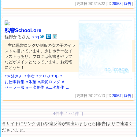
| 更新日:2013/03/22 | ID:
20688
|
報告
|
残響SchooLore
軽部かるさん
blog
主に黒髪ロングや制服の女の子のイラ
ストを描いています。少しホラーなイ
ラストもあり。ブログは落書きやラフ
などがメインとなっています。お気軽
にどうぞ！
*お姉さん
*少女
*オリジナル
*
お仕事募集
#氷菓
#黒髪ロング
#
セーラー服
#一次創作
#二次創作
...
| 更新日:2012/09/13 | ID:
20087
|
報告
|
4件中 1～4件目
各サイトにリンク切れや違反等が御座いましたら[報告]よりご連絡く
ださいませ。