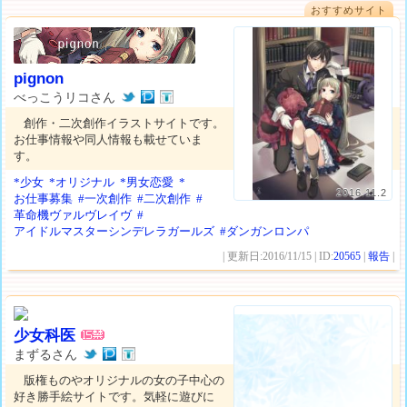
おすすめサイト
pignon
べっこうリコさん
創作・二次創作イラストサイトです。
お仕事情報や同人情報も載せていま
す。
*少女
*オリジナル
*男女恋愛
*
2016.11.2
お仕事募集
#一次創作
#二次創作
#
革命機ヴァルヴレイヴ
#
アイドルマスターシンデレラガールズ
#ダンガンロンパ
| 更新日:2016/11/15 | ID:
20565
|
報告
|
少女科医
まずるさん
版権ものやオリジナルの女の子中心の
好き勝手絵サイトです。気軽に遊びに