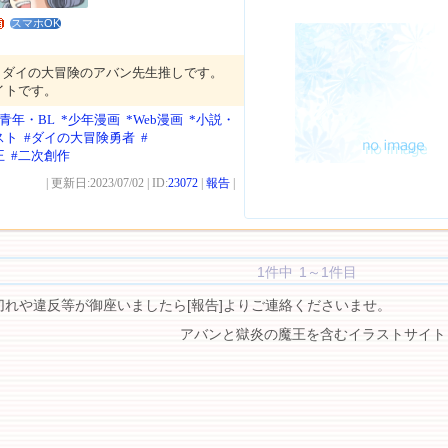
スマホOK
トダイの大冒険のアバン先生推しです。
イトです。
美青年・BL
*少年漫画
*Web漫画
*小説・
スト
#ダイの大冒険勇者
#
王
#二次創作
| 更新日:2023/07/02 | ID:
23072
|
報告
|
1件中 1～1件目
切れや違反等が御座いましたら[報告]よりご連絡くださいませ。
アバンと獄炎の魔王を含むイラストサイト 