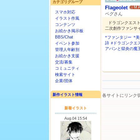
カテゴリグループ
Flageolet
スマホ対応
ペグさん
イラスト作風
ドラゴンクエス
コンテンツ
二次創作ファンサ
お絵かき掲示板
BBS/Chat
*ファンタジー
*
詩
#ドラゴンクエ
イベント参加
アバンと獄炎の魔
管理人年齢別
お絵かき支援
交流/募集
コミュニティ
検索サイト
企業/団体
新作イラスト情報
各サイトにリンク