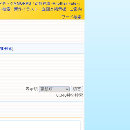
チックMMORPG『幻想神域 -Another Fate-』
ト検索
|
新作イラスト
|
企画と掲示板
|
ご案内
ワード検索
/ID検索
]
表示順
0.040秒で検索