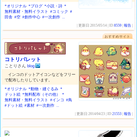
*オリジナル
*ブログ
*小説・詩
*
無料素材・無料イラスト
#コミック
#
田舎
#空
#創作中心
#一次創作
...
| 更新日:2015/05/14 | ID:
8559
|
報告
|
おすすめサイト
コトリパレット
ことりさん
blog
インコのドットアイコンなどをフリー
で配布したりしています。
*オリジナル
*動物・縫ぐるみ
*
ドット絵
*無料配布（その他）
*
2014.4.24
無料素材・無料イラスト
#インコ
#鳥
#ドット絵
#素材
#一次創作
...
| 更新日:2014/04/23 | ID:
21553
|
報告
|