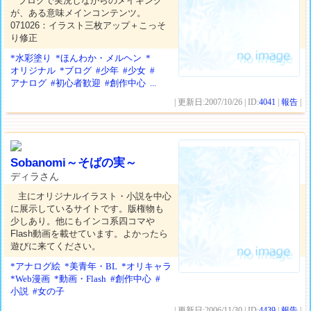
ブログで実況しながらのメイキング
が、ある意味メインコンテンツ。
071026：イラスト三枚アップ＋こっそ
り修正
*水彩塗り
*ほんわか・メルヘン
*
オリジナル
*ブログ
#少年
#少女
#
アナログ
#初心者歓迎
#創作中心
...
| 更新日:2007/10/26 | ID:
4041
|
報告
|
Sobanomi～そばの実～
ディラさん
主にオリジナルイラスト・小説を中心
に展示しているサイトです。版権物も
少しあり。他にもインコ系四コマや
Flash動画を載せています。よかったら
遊びに来てください。
*アナログ絵
*美青年・BL
*オリキャラ
*Web漫画
*動画・Flash
#創作中心
#
小説
#女の子
| 更新日:2006/11/30 | ID:
4439
|
報告
|