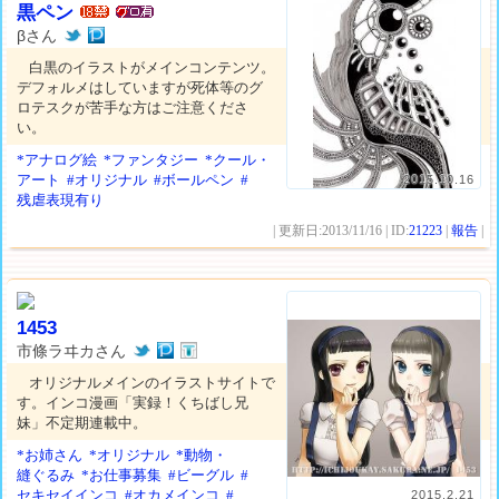
黒ペン
βさん
白黒のイラストがメインコンテンツ。
デフォルメはしていますが死体等のグ
ロテスクが苦手な方はご注意くださ
い。
*アナログ絵
*ファンタジー
*クール・
アート
#オリジナル
#ボールペン
#
2015.10.16
残虐表現有り
| 更新日:2013/11/16 | ID:
21223
|
報告
|
1453
市條ラヰカさん
オリジナルメインのイラストサイトで
す。インコ漫画「実録！くちばし兄
妹」不定期連載中。
*お姉さん
*オリジナル
*動物・
縫ぐるみ
*お仕事募集
#ビーグル
#
セキセイインコ
#オカメインコ
#
2015.2.21