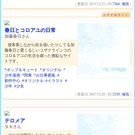
| 更新日:2011/12/25 | ID:
7364
|
報告
|
おすすめサイト
春日とコロアユの日常
加藤春日さん
接客業しながら絵を描いたりしてる加
藤春日と愛くるしいコザクラインコの
コロ＆アユの生活を綴った無駄なサイ
トです。
*ポップ＆キュート
*オリジナル
*
少年漫画
*関東
*お仕事募集
#
創作中心
#オリジナル
#イラスト
#
少年
#少女
| 更新日:2007/11/26 | ID:
1519
|
報告
|
テロメア
タキさん