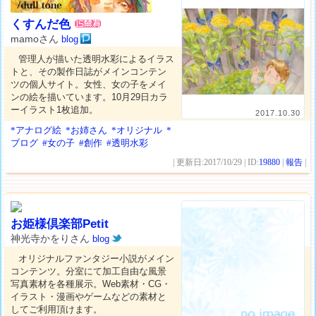
くすんだ色
mamoさん
blog
管理人が描いた透明水彩によるイラス
トと、その製作日誌がメインコンテン
ツの個人サイト。女性、女の子をメイ
ンの絵を描いています。10月29日カラ
ーイラスト1枚追加。
2017.10.30
*アナログ絵
*お姉さん
*オリジナル
*
ブログ
#女の子
#創作
#透明水彩
| 更新日:2017/10/29 | ID:
19880
|
報告
|
お姫様倶楽部Petit
神光寺かをりさん
blog
オリジナルファンタジー小説がメイン
コンテンツ。分室にて加工自由な風景
写真素材を各種展示。Web素材・CG・
イラスト・漫画やゲームなどの素材と
してご利用頂けます。