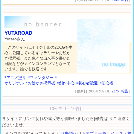
YUTAROAD
Yutaroさん
このサイトはオリジナルの2DCGを中
心に公開しているギャラリーやお絵か
き掲示板、また色々な出来事を書いた
日記などがメインコンテンツとなって
います。誰でも歓迎です
*アニメ塗り
*ファンタジー
*
オリジナル
*お絵かき掲示板
#創作中心
#初心者歓迎
#初心者
| 更新日:2006/02/02 | ID:
2375
|
報告
|
10件中 1～10件目
各サイトにリンク切れや違反等が御座いましたら[報告]よりご連絡く
ださいませ。
インコを含むイラストサイト [
↑先頭へ
] [
カテゴリ一覧
] [
イラスト検