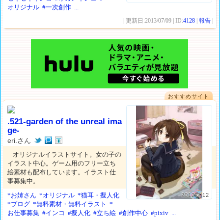
オリジナル
#一次創作
...
| 更新日:2013/07/09 | ID:
4128
|
報告
|
おすすめサイト
.521-garden of the unreal ima
ge-
eri.さん
オリジナルイラストサイト。女の子の
イラスト中心。ゲーム用のフリー立ち
絵素材も配布しています。イラスト仕
事募集中。
*お姉さん
*オリジナル
*猫耳・擬人化
2012.2.12
*ブログ
*無料素材・無料イラスト
*
お仕事募集
#インコ
#擬人化
#立ち絵
#創作中心
#pixiv
...