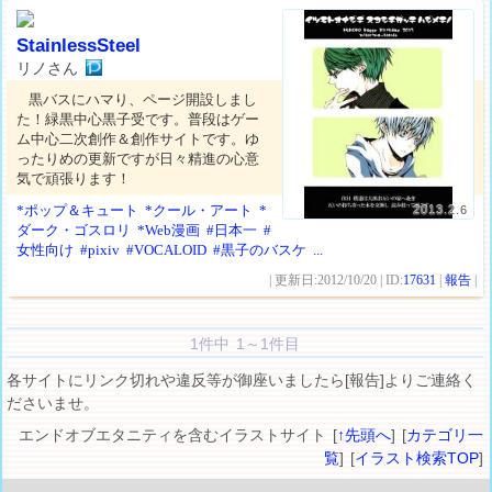
StainlessSteel
リノさん
黒バスにハマり、ページ開設しまし
た！緑黒中心黒子受です。普段はゲー
ム中心二次創作＆創作サイトです。ゆ
ったりめの更新ですが日々精進の心意
気で頑張ります！
*ポップ＆キュート
*クール・アート
*
2013.2.6
ダーク・ゴスロリ
*Web漫画
#日本一
#
女性向け
#pixiv
#VOCALOID
#黒子のバスケ
...
| 更新日:2012/10/20 | ID:
17631
|
報告
|
1件中 1～1件目
各サイトにリンク切れや違反等が御座いましたら[報告]よりご連絡く
ださいませ。
エンドオブエタニティを含むイラストサイト [
↑先頭へ
] [
カテゴリ一
覧
] [
イラスト検索TOP
]