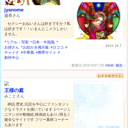
jyanome
盛香さん
セクシーおねいさんは好きですか？私
は好きです！！いまんとこメスしかい
ません。
*リアル・写実
*日本・中国風
*
2010.10.7
お姉さん
*お絵かき掲示板
#ロココ
#
チャイナ
#中華風
#携帯サイト
#
創作中心
...
| 更新日:2010/10/07 | ID:
16648
|
報告
|
おすすめサイト
王様の庭
みことさん
神話,歴史,伝説を中心にファンタジッ
クなイラストを描いています.1ページミ
ニマンガや動物絵,映画絵もあり♪明るく
健全なサイトです.フリー素材コーナー
もあります