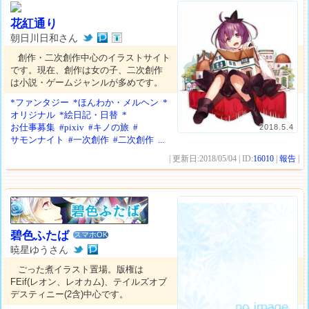
花紅通り
朝日川日和さん
創作・二次創作中心のイラストサイト
です。現在、創作は女の子、二次創作
は小説・ゲームジャンルが多めです。
*ファンタジー
*ほんわか・メルヘン
*
オリジナル
*絵日記・日替
*
お仕事募集
#pixiv
#キノの旅
#
2018.5.4
サモンナイト
#一次創作
#二次創作
...
| 更新日:2018/05/04 | ID:
16010
|
報告
|
碧色ふたば
スマホOK
暁星ゆうさん
ごった煮イラスト置場。版権は
FEif(レオン、レオカム)、テイルズオブ
デスティニー(2含)中心です。