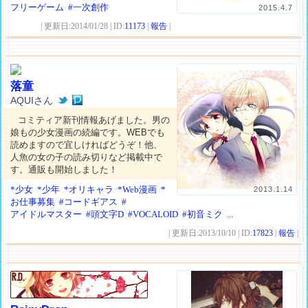
フリーゲーム
#一次創作
2015.4.7
| 更新日:2014/01/28 | ID:
11173
|
報告
|
落童
AQUIさん
コミティア新刊情報あげました。男の
娘もの少女漫画の続編です。WEBでも
読めますので宜しければどうぞ！他、
人魚の女の子の読み切りなど掲載中で
す。通販も開始しました！
*少女
*少年
*オリキャラ
*Web漫画
*
2013.1.14
お仕事募集
#コードギアス
#
アイドルマスター
#頭文字D
#VOCALOID
#初音ミク
...
| 更新日:2013/10/10 | ID:
17823
|
報告
|