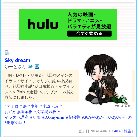
Sky dream
ゆーとさん
鋼・Dグレ・サモ2・花帰葬メインの
イラストサイト。オリジの絵や小説有
り。花帰葬小説4話目掲載☆トップイラ
ストをPixivで連載中のリヴァエレ小説
宣伝にしました。
*アナログ絵
*少年
*小説・詩
*
2014.4.6
お絵かき掲示板
*文字掲示板
*
イラスト講座
#サモ
#D.Gray-man
#花帰葬
#あかやあかしやあやかしの
#進撃の巨人
...
| 更新日:2014/04/06 | ID:
4087
|
報告
|