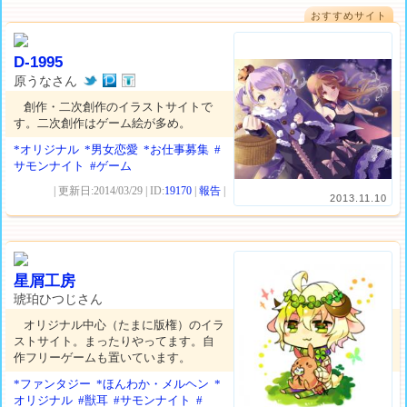
おすすめサイト
D-1995
原うなさん
創作・二次創作のイラストサイトで
す。二次創作はゲーム絵が多め。
*オリジナル
*男女恋愛
*お仕事募集
#
サモンナイト
#ゲーム
| 更新日:2014/03/29 | ID:
19170
|
報告
|
2013.11.10
星屑工房
琥珀ひつじさん
オリジナル中心（たまに版権）のイラ
ストサイト。まったりやってます。自
作フリーゲームも置いています。
*ファンタジー
*ほんわか・メルヘン
*
オリジナル
#獣耳
#サモンナイト
#