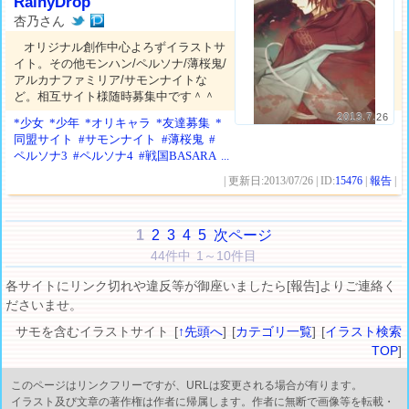
RainyDrop
杏乃さん
オリジナル創作中心よろずイラストサ
イト。その他モンハン/ペルソナ/薄桜鬼/
アルカナファミリア/サモンナイトな
ど。相互サイト様随時募集中です＾＾
2013.7.26
*少女
*少年
*オリキャラ
*友達募集
*
同盟サイト
#サモンナイト
#薄桜鬼
#
ペルソナ3
#ペルソナ4
#戦国BASARA
...
| 更新日:2013/07/26 | ID:
15476
|
報告
|
1
2
3
4
5
次ページ
44件中 1～10件目
各サイトにリンク切れや違反等が御座いましたら[報告]よりご連絡く
ださいませ。
サモを含むイラストサイト [
↑先頭へ
] [
カテゴリ一覧
] [
イラスト検索
TOP
]
このページはリンクフリーですが、URLは変更される場合が有ります。
イラスト及び文章の著作権は作者に帰属します。作者に無断で画像等を転載・