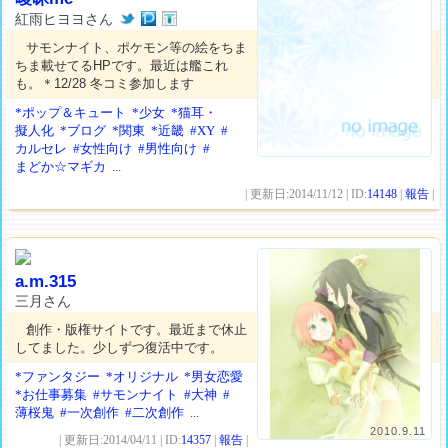
紅雨ヒヨヨさん
サモンナイト、ポケモン等の絵をちま
ちま載せてるHPです。最近は艦これ
も。＊12/28 冬コミ参加します
*ポップ＆キュート
*少女
*猫耳・
擬人化
*ブログ
*関東
*近畿
#XY
#
カルセレ
#女性向け
#男性向け
#
まどか☆マギカ
...
| 更新日:2014/11/12 | ID:
14148
|
報告
|
a.m.315
三月さん
創作・版権サイトです。最近まで休止
してました。少しずつ復活中です。
*ファンタジー
*オリジナル
*男女恋愛
*お仕事募集
#サモンナイト
#大神
#
薄桜鬼
#一次創作
#二次創作
...
2010.9.11
| 更新日:2014/04/11 | ID:
14357
|
報告
|