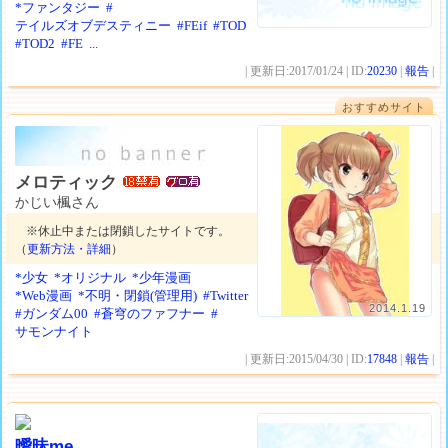
*ファンタジー
#
テイルズオブデスティニー
#FEif
#TOD
#TOD2
#FE
...
| 更新日:2017/01/24 | ID:
20230
|
報告
|
おすすめサイト
メロティック
かじい楓さん
※休止中または閉鎖したサイトです。
（
更新方法・詳細
）
*少女
*オリジナル
*少年漫画
*Web漫画
*不明・閉鎖(管理用)
#Twitter
2014.1.19
#ガンダム00
#蒼穹のファフナー
#
サモンナイト
| 更新日:2015/04/30 | ID:
17848
|
報告
|
曖昧me