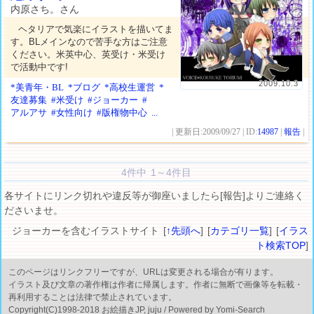
内原さち。さん
ヘタリアで気楽にイラストを描いてま
す。BLメインなので苦手な方はご注意
ください。米英中心、英受け・米受け
で活動中です!
2009.10.3
*美青年・BL
*ブログ
*高校生運営
*
友達募集
#米受け
#ジョーカー
#
アルアサ
#女性向け
#版権物中心
...
| 更新日:2009/09/27 | ID:
14987
|
報告
|
4件中 1～4件目
各サイトにリンク切れや違反等が御座いましたら[報告]よりご連絡く
ださいませ。
ジョーカーを含むイラストサイト [
↑先頭へ
] [
カテゴリ一覧
] [
イラス
ト検索TOP
]
このページはリンクフリーですが、URLは変更される場合が有ります。
イラスト及び文章の著作権は作者に帰属します。作者に無断で画像等を転載・
再利用することは法律で禁止されています。
Copyright(C)1998-2018 お絵描きJP, juju / Powered by Yomi-Search