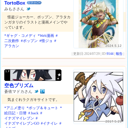
TortoBox
スマホOK
みもささん
怪盗ジョーカー、ポップン、アラタカ
ンガタリのイラストと漫画メインでや
っています。
*ギャグ・コメディ
*Web漫画
#
二次創作
#ポップン
#怪ジョ
#
アラカン
2024.5.12
| 更新日:2024/07/29 | ID:
9144
|
報告
|
空色プリズム
蒼依マドカさん
気まぐれラクガキサイトです。
*アニメ塗り
*ポップ＆キュート
*
絵日記・日替
#.hack
#
イナズマイレブン
#
2017.5.29
イナズマイレブンGO
#イナイレ
#