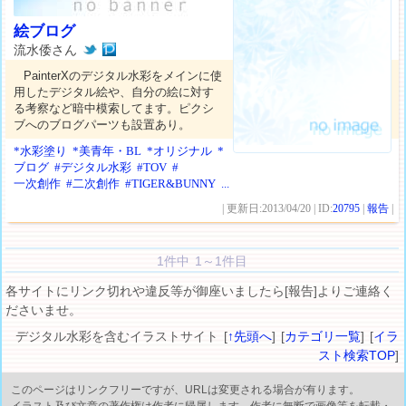
絵ブログ
流水倭さん
PainterXのデジタル水彩をメインに使
用したデジタル絵や、自分の絵に対す
る考察など暗中模索してます。ピクシ
ブへのブログパーツも設置あり。
*水彩塗り
*美青年・BL
*オリジナル
*
ブログ
#デジタル水彩
#TOV
#
一次創作
#二次創作
#TIGER&BUNNY
...
| 更新日:2013/04/20 | ID:
20795
|
報告
|
1件中 1～1件目
各サイトにリンク切れや違反等が御座いましたら[報告]よりご連絡く
ださいませ。
デジタル水彩を含むイラストサイト [
↑先頭へ
] [
カテゴリ一覧
] [
イラ
スト検索TOP
]
このページはリンクフリーですが、URLは変更される場合が有ります。