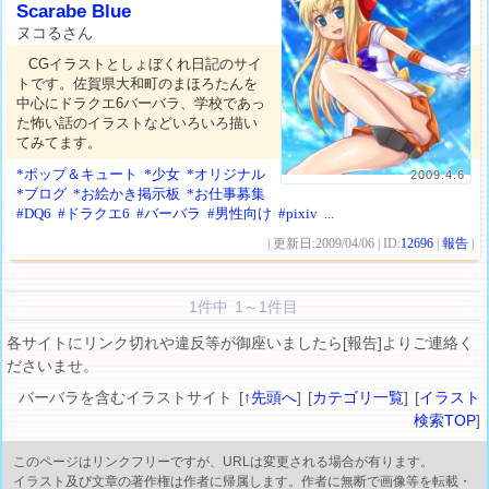
Scarabe Blue
ヌコるさん
CGイラストとしょぼくれ日記のサイ
トです。佐賀県大和町のまほろたんを
中心にドラクエ6バーバラ、学校であっ
た怖い話のイラストなどいろいろ描い
てみてます。
*ポップ＆キュート
*少女
*オリジナル
2009.4.6
*ブログ
*お絵かき掲示板
*お仕事募集
#DQ6
#ドラクエ6
#バーバラ
#男性向け
#pixiv
...
| 更新日:2009/04/06 | ID:
12696
|
報告
|
1件中 1～1件目
各サイトにリンク切れや違反等が御座いましたら[報告]よりご連絡く
ださいませ。
バーバラを含むイラストサイト [
↑先頭へ
] [
カテゴリ一覧
] [
イラスト
検索TOP
]
このページはリンクフリーですが、URLは変更される場合が有ります。
イラスト及び文章の著作権は作者に帰属します。作者に無断で画像等を転載・