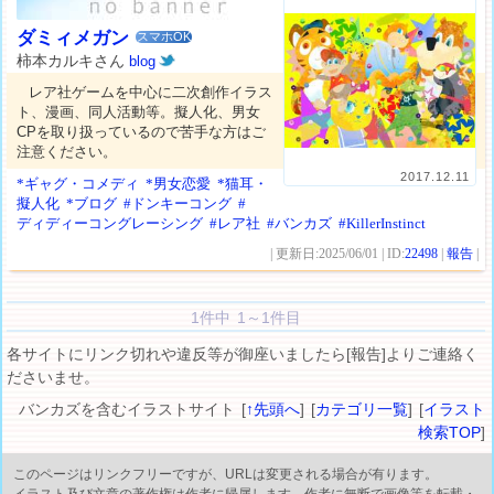
ダミィメガン
スマホOK
柿本カルキさん
blog
レア社ゲームを中心に二次創作イラス
ト、漫画、同人活動等。擬人化、男女
CPを取り扱っているので苦手な方はご
注意ください。
2017.12.11
*ギャグ・コメディ
*男女恋愛
*猫耳・
擬人化
*ブログ
#ドンキーコング
#
ディディーコングレーシング
#レア社
#バンカズ
#KillerInstinct
| 更新日:2025/06/01 | ID:
22498
|
報告
|
1件中 1～1件目
各サイトにリンク切れや違反等が御座いましたら[報告]よりご連絡く
ださいませ。
バンカズを含むイラストサイト [
↑先頭へ
] [
カテゴリ一覧
] [
イラスト
検索TOP
]
このページはリンクフリーですが、URLは変更される場合が有ります。