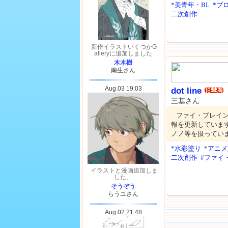
*美青年・BL
*ブ
二次創作
...
dot line
三基さん
ファイ・ブレイ
報を更新していま
ノノ等を扱ってい
*水彩塗り
*アニ
二次創作
#ファイ