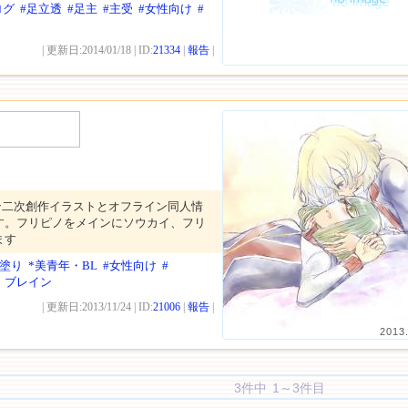
ログ
#足立透
#足主
#主受
#女性向け
#
| 更新日:2014/01/18 | ID:
21334
|
報告
|
ン二次創作イラストとオフライン同人情
す。フリピノをメインにソウカイ、フリ
ます
メ塗り
*美青年・BL
#女性向け
#
・ブレイン
| 更新日:2013/11/24 | ID:
21006
|
報告
|
2013
3件中 1～3件目