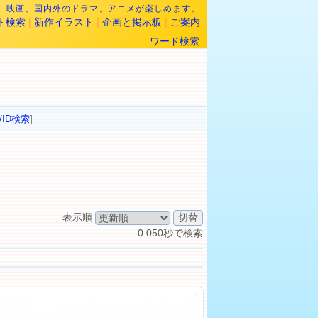
なら、映画、国内外のドラマ、アニメが楽しめます。
ト検索
|
新作イラスト
|
企画と掲示板
|
ご案内
ワード検索
/ID検索
]
表示順
0.050秒で検索