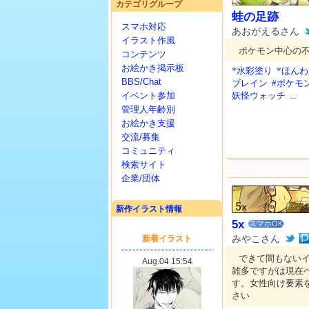
カテゴリグループ
蛙の足跡
スマホ対応
あおがえるさん
イラスト作風
ポケモン中心の
コンテンツ
お絵かき掲示板
*水彩塗り
*ほん
BBS/Chat
ブレイン
#ポケモ
イベント参加
妖怪ウォッチ
...
管理人年齢別
お絵かき支援
交流/募集
コミュニティ
検索サイト
企業/団体
新作イラスト情報
5x
スマホOK
みやこさん
できて間もないイ
雑多ですがは現在
す。女性向け要素
さい