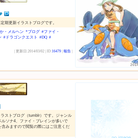
不定期更新イラストブログです。
わか・メルヘン
*ブログ
#ファイ・
ン
#ドラゴンクエスト
#DQ
#
| 更新日:2014/03/02 | ID:
16479
|
報告
|
201
ラストブログ（tumblr）です。ジャンル
ペルソナ4、ファイ・ブレインが多いで
を含みますので閲覧の際にはご注意くだ