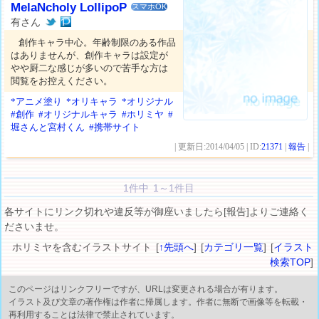
MelaNcholy LollipoP
スマホOK
有さん
創作キャラ中心。年齢制限のある作品
はありませんが、創作キャラは設定が
やや厨二な感じが多いので苦手な方は
閲覧をお控えください。
*アニメ塗り
*オリキャラ
*オリジナル
#創作
#オリジナルキャラ
#ホリミヤ
#
堀さんと宮村くん
#携帯サイト
| 更新日:2014/04/05 | ID:
21371
|
報告
|
1件中 1～1件目
各サイトにリンク切れや違反等が御座いましたら[報告]よりご連絡く
ださいませ。
ホリミヤを含むイラストサイト [
↑先頭へ
] [
カテゴリ一覧
] [
イラスト
検索TOP
]
このページはリンクフリーですが、URLは変更される場合が有ります。
イラスト及び文章の著作権は作者に帰属します。作者に無断で画像等を転載・
再利用することは法律で禁止されています。