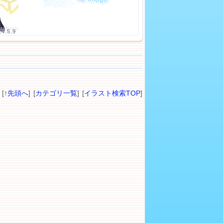
24.5.9
[
↑先頭へ
] [
カテゴリ一覧
] [
イラスト検索TOP
]