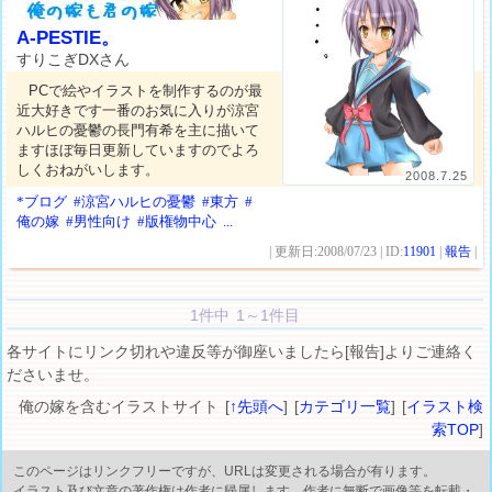
A-PESTIE。
すりこぎDXさん
PCで絵やイラストを制作するのが最
近大好きです一番のお気に入りが涼宮
ハルヒの憂鬱の長門有希を主に描いて
ますほぼ毎日更新していますのでよろ
しくおねがいします。
2008.7.25
*ブログ
#涼宮ハルヒの憂鬱
#東方
#
俺の嫁
#男性向け
#版権物中心
...
| 更新日:2008/07/23 | ID:
11901
|
報告
|
1件中 1～1件目
各サイトにリンク切れや違反等が御座いましたら[報告]よりご連絡く
ださいませ。
俺の嫁を含むイラストサイト [
↑先頭へ
] [
カテゴリ一覧
] [
イラスト検
索TOP
]
このページはリンクフリーですが、URLは変更される場合が有ります。
イラスト及び文章の著作権は作者に帰属します。作者に無断で画像等を転載・