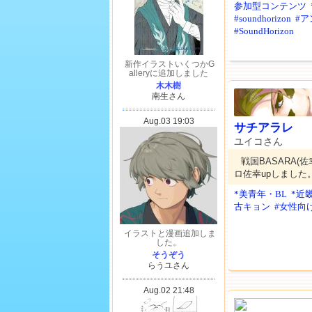
参加型コンテンツ
#soundhorizon
#
#SoundHorizon
サチアラレ
ユイコさん
戦国BASARA(
ロ佐幸upしました
*美青年・BL
*近
古キョン
#女性向