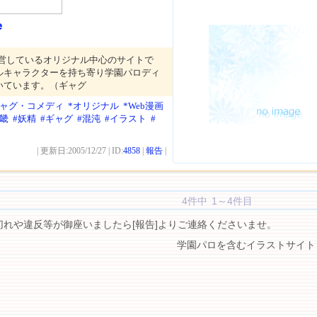
e
運営しているオリジナル中心のサイトで
ルキャラクターを持ち寄り学園パロディ
いています。（ギャグ
ギャグ・コメディ
*オリジナル
*Web漫画
近畿
#妖精
#ギャグ
#混沌
#イラスト
#
| 更新日:2005/12/27 | ID:
4858
|
報告
|
4件中 1～4件目
切れや違反等が御座いましたら[報告]よりご連絡くださいませ。
学園パロを含むイラストサイト 