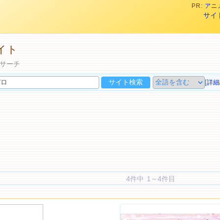
PR:
アニメ
サイ
イト
サーチ
[
詳細
4件中 1～4件目