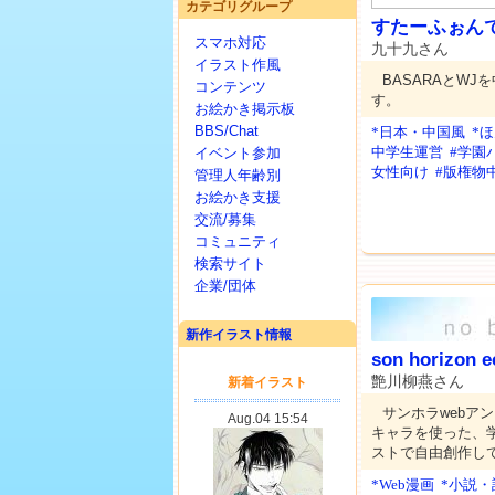
カテゴリグループ
すたーふぉん
スマホ対応
九十九さん
イラスト作風
BASARAとW
コンテンツ
す。
お絵かき掲示板
BBS/Chat
*日本・中国風
*
中学生運営
#学園
イベント参加
女性向け
#版権物
管理人年齢別
お絵かき支援
交流/募集
コミュニティ
検索サイト
企業/団体
新作イラスト情報
son horizon e
艶川柳燕さん
サンホラwebア
キャラを使った、
ストで自由創作し
*Web漫画
*小説・