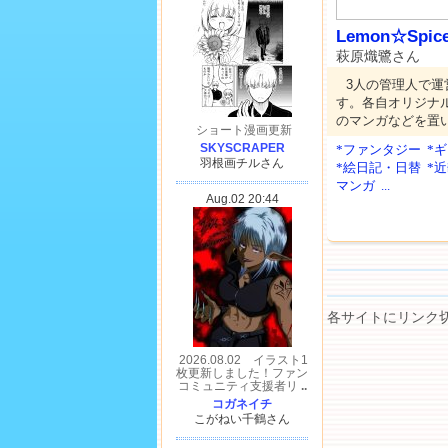
Lemon☆Spic
萩原熾鷺さん
3人の管理人で
す。各自オリジナ
のマンガなどを置
*ファンタジー
*
*絵日記・日替
*
マンガ
...
各サイトにリンク