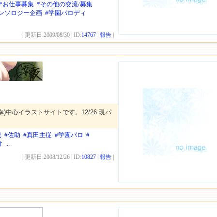
*お仕事募集
*その他の交流/募集
アンソロジー企画
#学園パロディ
| 更新日:2009/08/30 | ID:
14767
|
報告
|
佐幸)中心イラストサイトです。12/26 現パ
。
畿
#佐助
#真田主従
#学園パロ
#
け
...
| 更新日:2008/12/26 | ID:
10827
|
報告
|