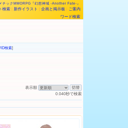
チックMMORPG『幻想神域 -Another Fate-』
ト検索
|
新作イラスト
|
企画と掲示板
|
ご案内
ワード検索
/ID検索
]
表示順
0.040秒で検索