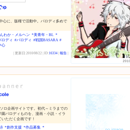
でゅ
Jを中心に、版権で活動中。パロディ多めで
ほんわか・メルヘン
*美青年・BL
*
パロディ
#パロディ
#戦国BASARA
#
中心
| 更新日:2010/08/22 | ID:
16334
|
報告
|
201
cole
ンソロ企画サイトです。初代～ミラまでの
学園パロディものを、漫画・小説・イラ
ていただく企画です！
詩
*創作支援
*作品募集
*