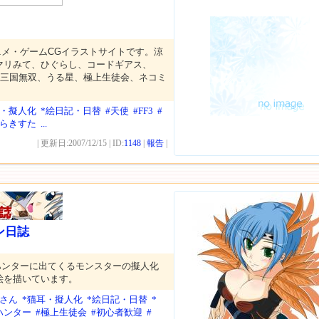
ニメ・ゲームCGイラストサイトです。涼
、マリみて、ひぐらし、コードギアス、
、三国無双、うる星、極上生徒会、ネコミ
耳・擬人化
*絵日記・日替
#天使
#FF3
#
#らきすた
...
| 更新日:2007/12/15 | ID:
1148
|
報告
|
ン日誌
ハンターに出てくるモンスターの擬人化
絵を描いています。
姉さん
*猫耳・擬人化
*絵日記・日替
*
ハンター
#極上生徒会
#初心者歓迎
#