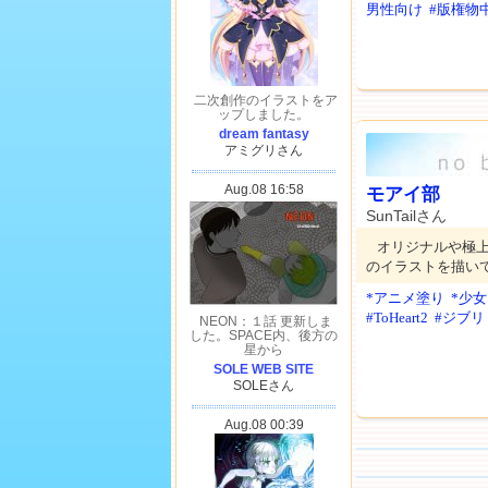
男性向け
#版権物
モアイ部
SunTailさん
オリジナルや極
のイラストを描い
*アニメ塗り
*少女
#ToHeart2
#ジブリ