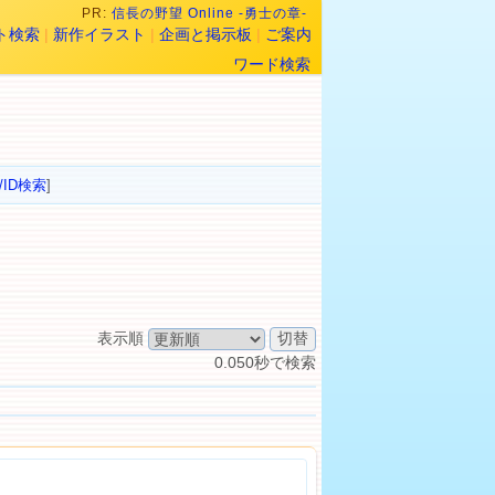
PR:
信長の野望 Online -勇士の章-
ト検索
|
新作イラスト
|
企画と掲示板
|
ご案内
ワード検索
/ID検索
]
表示順
0.050秒で検索