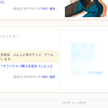
中心
| 更新日:2007/10/05 | ID:
9922
|
報告
|
2008.
上生徒会、ぷよぷよ等のアニメ、ゲーム
ています。
*オリジナル
#極上生徒会
#ぷよぷよ
| 更新日:2005/09/03 | ID:
3965
|
報告
|
3件中 1～3件目