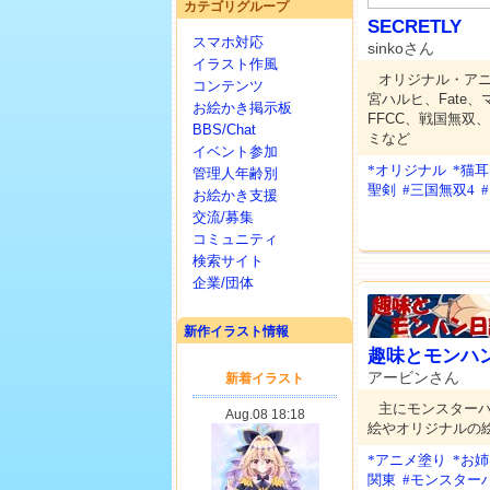
カテゴリグループ
SECRETLY
スマホ対応
sinkoさん
イラスト作風
オリジナル・ア
コンテンツ
宮ハルヒ、Fate
お絵かき掲示板
FFCC、戦国無双
BBS/Chat
ミなど
イベント参加
*オリジナル
*猫
管理人年齢別
聖剣
#三国無双4
お絵かき支援
交流/募集
コミュニティ
検索サイト
企業/団体
新作イラスト情報
趣味とモンハ
アービンさん
主にモンスター
絵やオリジナルの
*アニメ塗り
*お
関東
#モンスター