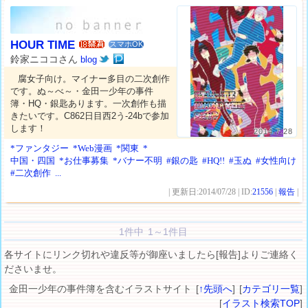
HOUR TIME
スマホOK
鈴家ニココさん
blog
腐女子向け。マイナー多目の二次創作
です。ぬ～べ～・金田一少年の事件
簿・HQ・銀匙あります。一次創作も描
きたいです。C862日目西2う-24bで参加
します！
2014.7.28
*ファンタジー
*Web漫画
*関東
*
中国・四国
*お仕事募集
*バナー不明
#銀の匙
#HQ!!
#玉ぬ
#女性向け
#二次創作
...
| 更新日:2014/07/28 | ID:
21556
|
報告
|
1件中 1～1件目
各サイトにリンク切れや違反等が御座いましたら[報告]よりご連絡く
ださいませ。
金田一少年の事件簿を含むイラストサイト [
↑先頭へ
] [
カテゴリ一覧
]
[
イラスト検索TOP
]