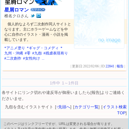
星屑ロマン
スマホOK
椎名クロさん
個人的なよろず二次創作同人サイトと
なります。主にホラーゲームなどを中
心に自作のイラスト・漫画・小説を掲
載しています。
*アニメ塗り
*ギャグ・コメディ
*
九州・沖縄
#零
#九怨
#残虐表現有り
#二次創作
#女性向け
...
| 更新日:2022/02/06 | ID:
22841
|
報告
|
1件中 1～1件目
各サイトにリンク切れや違反等が御座いましたら[報告]よりご連絡く
ださいませ。
九怨を含むイラストサイト [
↑先頭へ
] [
カテゴリ一覧
] [
イラスト検索
TOP
]
このページはリンクフリーですが、URLは変更される場合が有ります。