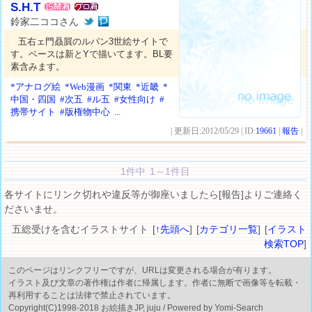
S.H.T
鈴家二ココさん
五右ェ門贔屓のルパン3世絵サイトで
す。ベースは新とYで描いてます。BL要
素含みます。
*アナログ絵
*Web漫画
*関東
*近畿
*
中国・四国
#次五
#ル五
#女性向け
#
携帯サイト
#版権物中心
...
| 更新日:2012/05/29 | ID:
19661
|
報告
|
1件中 1～1件目
各サイトにリンク切れや違反等が御座いましたら[報告]よりご連絡く
ださいませ。
五総受けを含むイラストサイト [
↑先頭へ
] [
カテゴリ一覧
] [
イラスト
検索TOP
]
このページはリンクフリーですが、URLは変更される場合が有ります。
イラスト及び文章の著作権は作者に帰属します。作者に無断で画像等を転載・
再利用することは法律で禁止されています。
Copyright(C)1998-2018 お絵描きJP, juju / Powered by Yomi-Search