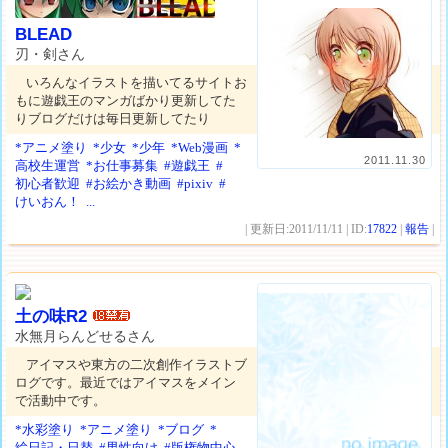
BLEAD
刃・剣さん
いろんなイラストを描いてるサイトお
もに遊戯王のマンガばかり更新してた
りブログだけは毎日更新してたり
*アニメ塗り
*少女
*少年
*Web漫画
*
2011.11.30
高校生運営
*お仕事募集
#遊戯王
#
初心者歓迎
#お絵かき動画
#pixiv
#
けいおん！
...
| 更新日:2011/11/11 | ID:
17822
|
報告
|
土の味R2
水無月らんどせるさん
アイマスや東方の二次創作イラストブ
ログです。最近ではアイマスをメイン
で活動中です。
*水彩塗り
*アニメ塗り
*ブログ
*
絵日記・日替
#男性向け
#版権物中心