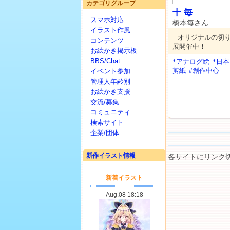
カテゴリグループ
十 毎
スマホ対応
橋本毎さん
イラスト作風
オリジナルの切り絵を
コンテンツ
展開催中！
お絵かき掲示板
BBS/Chat
*アナログ絵
*日
剪紙
#創作中心
イベント参加
管理人年齢別
お絵かき支援
交流/募集
コミュニティ
検索サイト
企業/団体
新作イラスト情報
各サイトにリンク