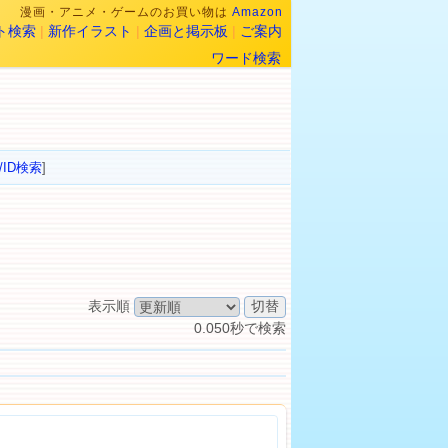
漫画・アニメ・ゲームのお買い物は
Amazon
ト検索
|
新作イラスト
|
企画と掲示板
|
ご案内
ワード検索
/ID検索
]
表示順
0.050秒で検索