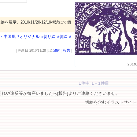
展示。2010/11/20-12/19横浜にて個
本・中国風
*オリジナル
#切り絵
#切絵
#
| 更新日:2010/11/28 | ID:
5894
|
報告
|
2010
1件中 1～1件目
切れや違反等が御座いましたら[報告]よりご連絡くださいませ。
切絵を含むイラストサイト 