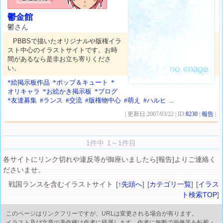
鬱金館
鬱さん
PBBSで描いたオリジナルや版権イラ
スト中心のイラストサイトです。お時
間があるなら是非お立ち寄りくださ
い。
*絵掲示板作品
*ポップ＆キュート
*
オリキャラ
*お絵かき掲示板
*ブログ
*友達募集
#ランス
#交流
#版権物中心
#萌え
#ハルヒ
...
| 更新日:2007/03/22 | ID:
8230
|
報告
|
1件中 1～1件目
各サイトにリンク切れや違反等が御座いましたら[報告]よりご連絡く
ださいませ。
戦国ランスを含むイラストサイト [
↑先頭へ
] [
カテゴリ一覧
] [
イラス
ト検索TOP
]
このページはリンクフリーですが、URLは変更される場合が有ります。
イラスト及び文章の著作権は作者に帰属します。作者に無断で画像等を転載・