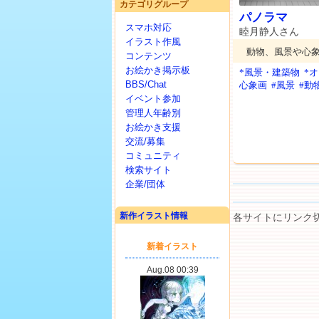
カテゴリグループ
パノラマ
スマホ対応
睦月静人さん
イラスト作風
動物、風景や心
コンテンツ
お絵かき掲示板
*風景・建築物
*
BBS/Chat
心象画
#風景
#動
イベント参加
管理人年齢別
お絵かき支援
交流/募集
コミュニティ
検索サイト
企業/団体
新作イラスト情報
各サイトにリンク