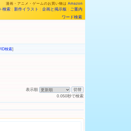
漫画・アニメ・ゲームのお買い物は
Amazon
ト検索
|
新作イラスト
|
企画と掲示板
|
ご案内
ワード検索
/ID検索
]
表示順
0.050秒で検索