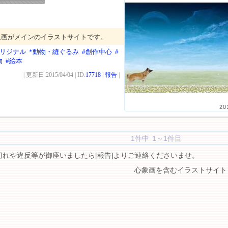
象画がメインのイラストサイトです。
オリジナル
*動物・縫ぐるみ
#創作中心
#
物
#絵本
| 更新日:2015/04/04 | ID:
17718
|
報告
|
20
1件中 1～1件目
切れや違反等が御座いましたら[報告]よりご連絡くださいませ。
心象画を含むイラストサイト 