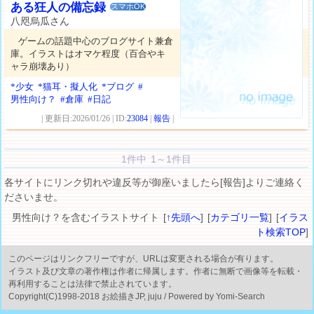
ある狂人の備忘録
スマホOK
八咫烏瓜さん
ゲームの話題中心のブログサイト兼倉
庫。イラストはオマケ程度（百合やキ
ャラ崩壊あり）
*少女
*猫耳・擬人化
*ブログ
#
男性向け？
#倉庫
#日記
| 更新日:2026/01/26 | ID:
23084
|
報告
|
1件中 1～1件目
各サイトにリンク切れや違反等が御座いましたら[報告]よりご連絡く
ださいませ。
男性向け？を含むイラストサイト [
↑先頭へ
] [
カテゴリ一覧
] [
イラス
ト検索TOP
]
このページはリンクフリーですが、URLは変更される場合が有ります。
イラスト及び文章の著作権は作者に帰属します。作者に無断で画像等を転載・
再利用することは法律で禁止されています。
Copyright(C)1998-2018 お絵描きJP, juju / Powered by Yomi-Search