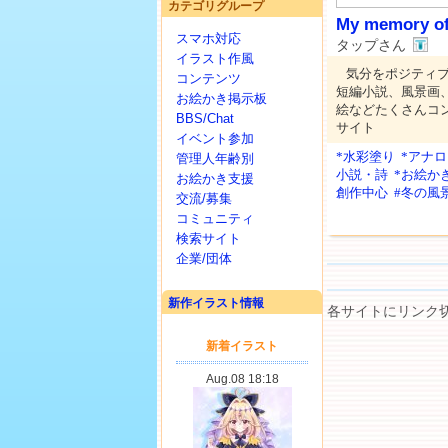
カテゴリグループ
My memory of
スマホ対応
タップさん
イラスト作風
気分をポジティ
コンテンツ
短編小説、風景画
お絵かき掲示板
絵などたくさんコ
BBS/Chat
サイト
イベント参加
*水彩塗り
*アナ
管理人年齢別
小説・詩
*お絵か
お絵かき支援
創作中心
#冬の風
交流/募集
コミュニティ
検索サイト
企業/団体
新作イラスト情報
各サイトにリンク