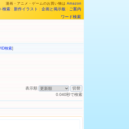
漫画・アニメ・ゲームのお買い物は
Amazon
ト検索
|
新作イラスト
|
企画と掲示板
|
ご案内
ワード検索
/ID検索
]
表示順
0.040秒で検索