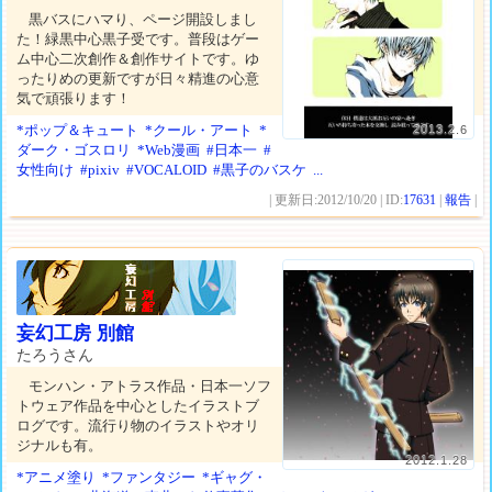
黒バスにハマり、ページ開設しまし
た！緑黒中心黒子受です。普段はゲー
ム中心二次創作＆創作サイトです。ゆ
ったりめの更新ですが日々精進の心意
気で頑張ります！
*ポップ＆キュート
*クール・アート
*
2013.2.6
ダーク・ゴスロリ
*Web漫画
#日本一
#
女性向け
#pixiv
#VOCALOID
#黒子のバスケ
...
| 更新日:2012/10/20 | ID:
17631
|
報告
|
妄幻工房 別館
たろうさん
モンハン・アトラス作品・日本一ソフ
トウェア作品を中心としたイラストブ
ログです。流行り物のイラストやオリ
ジナルも有。
2012.1.28
*アニメ塗り
*ファンタジー
*ギャグ・