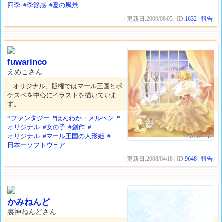
四季
#季節感
#夏の風景
...
| 更新日:2009/08/05 | ID:
1632
|
報告
|
fuwarinco
えめこさん
オリジナル、版権ではマール王国とポ
ケスペを中心にイラストを描いていま
す。
*ファンタジー
*ほんわか・メルヘン
*
オリジナル
#女の子
#創作
#
オリジナル
#マール王国の人形姫
#
2010.1.6
日本一ソフトウェア
| 更新日:2008/04/18 | ID:
9648
|
報告
|
かみねんど
裏神ねんどさん