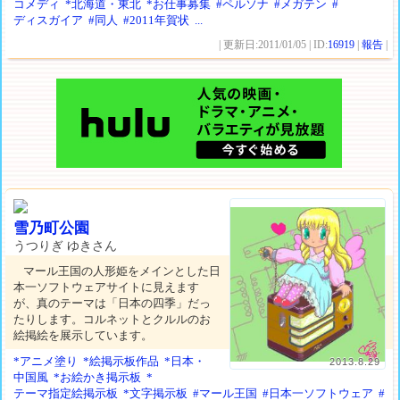
コメディ
*北海道・東北
*お仕事募集
#ペルソナ
#メガテン
#
ディスガイア
#同人
#2011年賀状
...
| 更新日:2011/01/05 | ID:
16919
|
報告
|
雪乃町公園
うつりぎ ゆきさん
マール王国の人形姫をメインとした日
本一ソフトウェアサイトに見えます
が、真のテーマは「日本の四季」だっ
たりします。コルネットとクルルのお
絵掲絵を展示しています。
*アニメ塗り
*絵掲示板作品
*日本・
2013.8.29
中国風
*お絵かき掲示板
*
テーマ指定絵掲示板
*文字掲示板
#マール王国
#日本一ソフトウェア
#