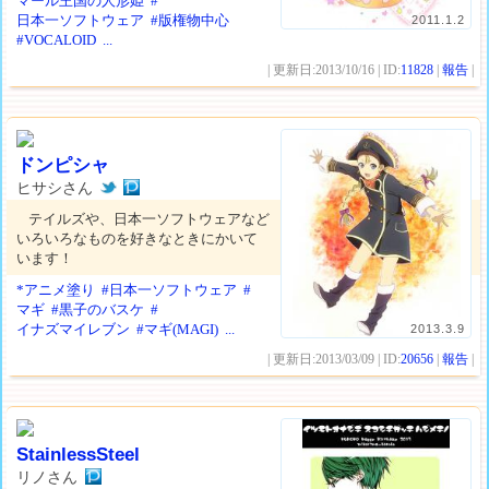
マール王国の人形姫
#
日本一ソフトウェア
#版権物中心
2011.1.2
#VOCALOID
...
| 更新日:2013/10/16 | ID:
11828
|
報告
|
ドンピシャ
ヒサシさん
テイルズや、日本一ソフトウェアなど
いろいろなものを好きなときにかいて
います！
*アニメ塗り
#日本一ソフトウェア
#
マギ
#黒子のバスケ
#
イナズマイレブン
#マギ(MAGI)
...
2013.3.9
| 更新日:2013/03/09 | ID:
20656
|
報告
|
StainlessSteel
リノさん