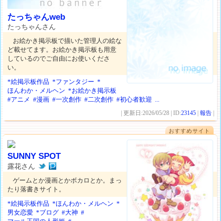
たっちゃんweb
たっちゃんさん
お絵かき掲示板で描いた管理人の絵な
ど載せてます。お絵かき掲示板も用意
しているのでご自由にお使いくださ
い。
*絵掲示板作品
*ファンタジー
*
ほんわか・メルヘン
*お絵かき掲示板
#アニメ
#漫画
#一次創作
#二次創作
#初心者歓迎
...
| 更新日:2026/05/28 | ID:
23145
|
報告
|
おすすめサイト
SUNNY SPOT
露花さん
ゲームとか漫画とかボカロとか。まっ
たり落書きサイト。
*絵掲示板作品
*ほんわか・メルヘン
*
男女恋愛
*ブログ
#大神
#