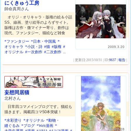
にくきゅう工房
師命真周さん
オリジ・オリキャラ・版権の絵＆小話
SS、線画、塗り絵等のよろずサイト。
版権は古作・微マイナー寄り、創作は
現代、ファンタジー、猫絵など雑食
*ファンタジー
*日本・中国風
*
オリキャラ
*小説・詩
#猫
#版権
#
2009.3.20
オリジナル
#一次創作
#二次創作
...
| 更新日:2015/10/31 | ID:
9637
|
報告
|
妄想同居猫
北村さん
日常四コマメインブログです。猫絵も
描きます。掲載四コマ50本突破！
*水彩塗り
*オリジナル
*動物・
縫ぐるみ
*ブログ
*Web漫画
*
2009.1.28
大学生運営
#漫画
#ARIA
#4コマ漫画
#