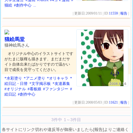
猫絵
#創作中心
...
| 更新日:2009/01/11 | ID:
11559
|
報告
|
猫絵馬堂
猫神絵馬さん
オリジナル中心のイラストサイトです
がたまに版権も描きます、まだまだサ
イト自体出来たばかりですので温かい
目で成長を見守ってください。
*水彩塗り
*アニメ塗り
*オリキャラ
*
絵日記・日替
*文字掲示板
*友達募集
2008.8.16
#オリジナル
#看板娘
#ファンタジー
#
絵日記
#創作中心
| 更新日:2008/05/03 | ID:
11621
|
報告
|
3件中 1～3件目
各サイトにリンク切れや違反等が御座いましたら[報告]よりご連絡く