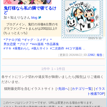
鬼灯様なら私の隣で寝てるけ
ど
加々知えりなさん
blog
ブログメイン。鬼灯の冷徹&出禁のモ
グラファンアートまんがは200話以上!!
(ちょっとえっち)
2025.5.11
*アナログ絵
*ギャグ・コメディ
*
男女恋愛
*ブログ
*Web漫画
*作品募集
#マキ
#座敷わらし
#個人サイト
#二次創作
#4コマ漫画
...
| 更新日:2026/06/22 | ID:
22982
|
報告
|
1件中 1～1件目
各サイトにリンク切れや違反等が御座いましたら[報告]よりご連絡く
ださいませ。
猫附藤史郎を含むイラストサイト [
↑先頭へ
] [
カテゴリ一覧
] [
イラス
ト検索TOP
]
このページはリンクフリーですが、URLは変更される場合が有ります。