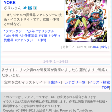
YOKE
ざりぃさん
オリジナルの異世界ファンタジーの漫
画・イラストサイトです。友情・仲間
との絆など。
*ファンタジー
*少年
*オリジナル
*Web漫画
*お仕事募集
#友情
#少年
#
異世界
#ファンタジー
#仲間
...
2013.10.27
| 更新日:2014/02/09 | ID:
20442
|
報告
|
1件中 1～1件目
各サイトにリンク切れや違反等が御座いましたら[報告]よりご連絡く
ださいませ。
宝珠を含むイラストサイト [
↑先頭へ
] [
カテゴリ一覧
] [
イラスト検索
TOP
]
このページはリンクフリーですが、URLは変更される場合が有ります。
イラスト及び文章の著作権は作者に帰属します。作者に無断で画像等を転載・
再利用することは法律で禁止されています。
Copyright(C)1998-2018 お絵描きJP, juju / Powered by Yomi-Search