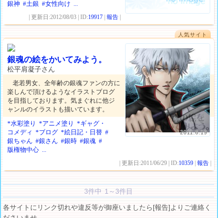
銀神
#土銀
#女性向け
...
| 更新日:2012/08/03 | ID:
19917
|
報告
|
人気サイト
銀魂の絵をかいてみよう。
松平肩凝子さん
老若男女、全年齢の銀魂ファンの方に
楽しんで頂けるようなイラストブログ
を目指しております。気まぐれに他ジ
ャンルのイラストも描いています。
*水彩塗り
*アニメ塗り
*ギャグ・
コメディ
*ブログ
*絵日記・日替
#
2011.6.19
銀ちゃん
#銀さん
#銀時
#銀魂
#
版権物中心
...
| 更新日:2011/06/29 | ID:
10359
|
報告
|
3件中 1～3件目
各サイトにリンク切れや違反等が御座いましたら[報告]よりご連絡く
ださいませ。