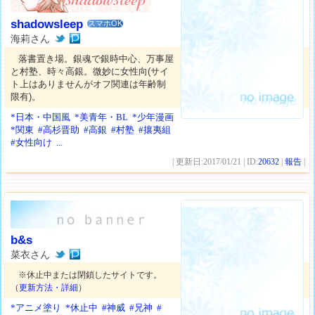
shadowsleep
スマホOK
海莉さん
落書置き場。銀魂で銀時中心、万事屋
と村塾、時々高銀。微妙に女性向(サイ
ト上はありませんがオフ関連は年齢制
限有)。
*日本・中国風
*美青年・BL
*少年漫画
*関東
#高杉晋助
#高銀
#村塾
#攘夷組
#女性向け
...
| 更新日:2017/01/21 | ID:
20632
|
報告
|
b&s
菜衣さん
※休止中または閉鎖したサイトです。
（
更新方法・詳細
）
*アニメ塗り
*休止中
#神威
#兄神
#