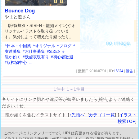
Bounce Dog
やまと遊さん
版権(無双・SIREN・龍如メイン)やオ
リジナルイラストを取り扱っていま
す。気分によって増えたり減ったり。
*日本・中国風
*オリジナル
*ブログ
*
友達募集
*お仕事募集
#SIREN
#
龍か如く
#残虐表現有り
#初心者歓迎
#版権物中心
...
| 更新日:2010/07/01 | ID:
15874
|
報告
|
1件中 1～1件目
各サイトにリンク切れや違反等が御座いましたら[報告]よりご連絡く
ださいませ。
龍か如くを含むイラストサイト [
↑先頭へ
] [
カテゴリ一覧
] [
イラスト
検索TOP
]
このページはリンクフリーですが、URLは変更される場合が有ります。
イラスト及び文章の著作権は作者に帰属します。作者に無断で画像等を転載・