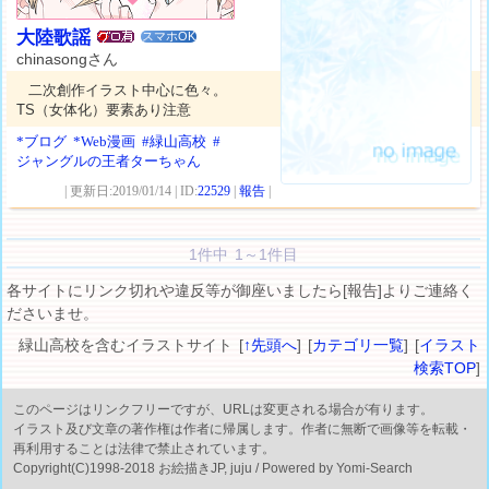
大陸歌謡
スマホOK
chinasongさん
二次創作イラスト中心に色々。
TS（女体化）要素あり注意
*ブログ
*Web漫画
#緑山高校
#
ジャングルの王者ターちゃん
| 更新日:2019/01/14 | ID:
22529
|
報告
|
1件中 1～1件目
各サイトにリンク切れや違反等が御座いましたら[報告]よりご連絡く
ださいませ。
緑山高校を含むイラストサイト [
↑先頭へ
] [
カテゴリ一覧
] [
イラスト
検索TOP
]
このページはリンクフリーですが、URLは変更される場合が有ります。
イラスト及び文章の著作権は作者に帰属します。作者に無断で画像等を転載・
再利用することは法律で禁止されています。
Copyright(C)1998-2018 お絵描きJP, juju / Powered by Yomi-Search