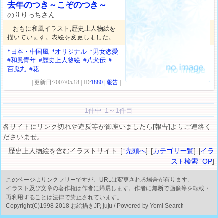
去年のつき～こぞのつき～
のりりっちさん
おもに和風イラスト,歴史上人物絵を
描いています。表絵を変更しました。
*日本・中国風
*オリジナル
*男女恋愛
#和風青年
#歴史上人物絵
#八犬伝
#
百鬼丸
#花
...
| 更新日:2007/05/18 | ID:
1880
|
報告
|
1件中 1～1件目
各サイトにリンク切れや違反等が御座いましたら[報告]よりご連絡く
ださいませ。
歴史上人物絵を含むイラストサイト [
↑先頭へ
] [
カテゴリ一覧
] [
イラ
スト検索TOP
]
このページはリンクフリーですが、URLは変更される場合が有ります。
イラスト及び文章の著作権は作者に帰属します。作者に無断で画像等を転載・
再利用することは法律で禁止されています。
Copyright(C)1998-2018 お絵描きJP, juju / Powered by Yomi-Search