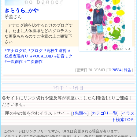
きらうら_かや
茅埜さん
アナログ絵をUpするだけのブログで
す。たまに人体損壊などのグロテスク
な画像もあるのでご注意の上ご観覧下
さい
2013.5.3
*アナログ絵
*ブログ
*高校生運営
#
残虐表現有り
#VOCALOID
#初音ミク
#一次創作
#二次創作
...
| 更新日:2013/05/03 | ID:
20584
|
報告
|
1件中 1～1件目
各サイトにリンク切れや違反等が御座いましたら[報告]よりご連絡く
ださいませ。
匣の中の娘を含むイラストサイト [
↑先頭へ
] [
カテゴリ一覧
] [
イラス
ト検索TOP
]
このページはリンクフリーですが、URLは変更される場合が有ります。
イラスト及び文章の著作権は作者に帰属します。作者に無断で画像等を転載・