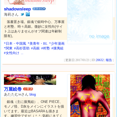
shadowsleep
スマホOK
海莉さん
落書置き場。銀魂で銀時中心、万事屋
と村塾、時々高銀。微妙に女性向(サイ
ト上はありませんがオフ関連は年齢制
限有)。
*日本・中国風
*美青年・BL
*少年漫画
*関東
#高杉晋助
#高銀
#村塾
#攘夷組
#女性向け
...
| 更新日:2017/01/21 | ID:
20632
|
報告
|
万屋絵巻
あたたむ∞さん
blog
銀魂（主に攘夷組）、ONE PIECE、
モノノ怪、D灰をメインにイラストを描
いてます。最近はBASARAも描きま
す。練習中ですが（＾＾:気軽にきてく