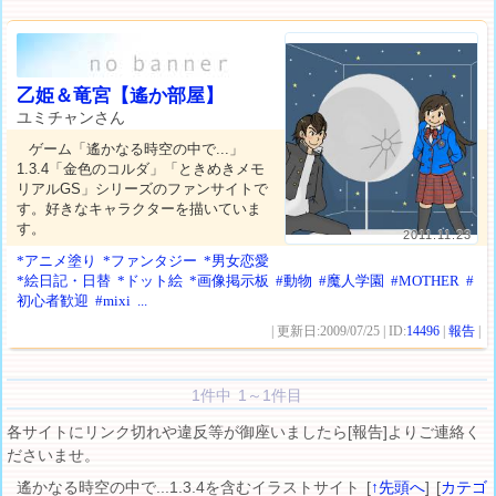
乙姫＆竜宮【遙か部屋】
ユミチャンさん
ゲーム「遙かなる時空の中で...」
1.3.4「金色のコルダ」「ときめきメモ
リアルGS」シリーズのファンサイトで
す。好きなキャラクターを描いていま
す。
2011.11.23
*アニメ塗り
*ファンタジー
*男女恋愛
*絵日記・日替
*ドット絵
*画像掲示板
#動物
#魔人学園
#MOTHER
#
初心者歓迎
#mixi
...
| 更新日:2009/07/25 | ID:
14496
|
報告
|
1件中 1～1件目
各サイトにリンク切れや違反等が御座いましたら[報告]よりご連絡く
ださいませ。
遙かなる時空の中で...1.3.4を含むイラストサイト [
↑先頭へ
] [
カテゴ