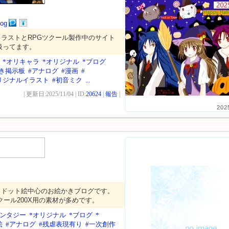
log
ラストとRPGツクール製作中のサイト
扱ってます。
*オリキャラ
*オリジナル
*ブログ
き掲示板
#アナログ
#漫画
#
リジナルイラスト
#初音ミク
...
| 更新日:2025/11/04 | ID:
20624
|
報告
|
202
、ドット絵中心のお絵かきブログです。
クール200X用の素材が多めです。
ァンタジー
*オリジナル
*ブログ
*
絵
#アナログ
#残虐表現有り
#一次創作