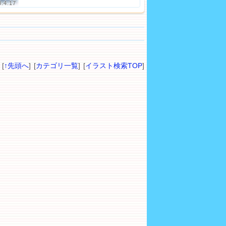
8.4.17
[
↑先頭へ
] [
カテゴリ一覧
] [
イラスト検索TOP
]