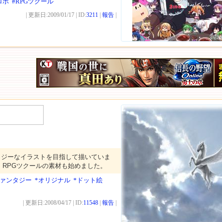
ロボ
#RPGツクール
| 更新日:2009/01/17 | ID:
3211
|
報告
|
201
タジーなイラストを目指して描いていま
。RPGツクールの素材も始めました。
ファンタジー
*オリジナル
*ドット絵
| 更新日:2008/04/17 | ID:
11548
|
報告
|