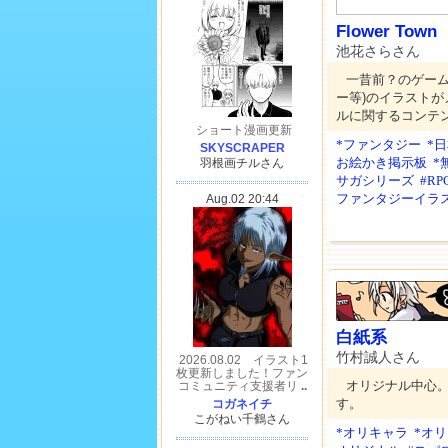
Flower Town
池花さらさん
一昔前？のゲーム
ー等)のイラストが
ルに関するコンテ
*ファンタジー
*
お絵かき掲示板
*
サガシリーズ
#R
ファンタジーイラ
白紙系
竹村誠人さん
オリジナル中心
す。
*オリキャラ
*オ