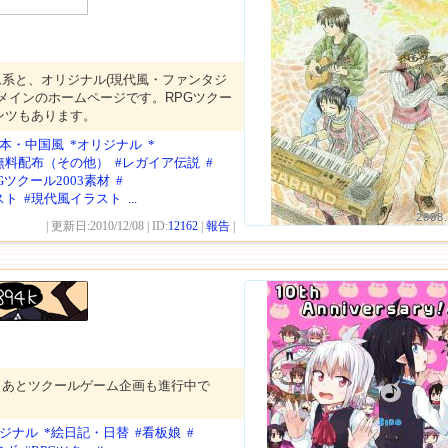
系と、オリジナル(現代風・ファンタジ
メインのホームページです。RPGツクー
ンツもあります。
日本・中国風
*オリジナル
*
無料配布（その他）
#レガイア伝説
#
PGツクール2003素材
#
スト
#現代風イラスト
...
2008.
| 更新日:2010/12/08 | ID:
12162
|
報告
|
。あとツクールゲーム企画も進行中で
リジナル
*絵日記・日替
#看板娘
#