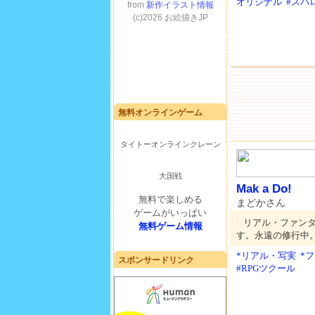
オリジナル
#スパ
無料オンラインゲーム
タイトーオンラインクレーン
大国戦
Mak a Do!
無料で楽しめる
まどかさん
ゲームがいっぱい
リアル・ファン
無料ゲーム情報
す。永遠の修行中
*リアル・写実
*
スポンサードリンク
#RPGツクール