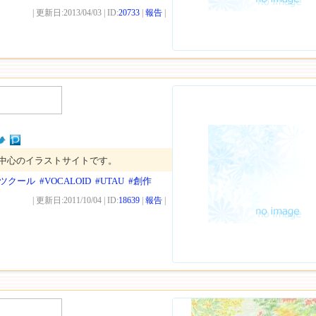
| 更新日:2013/04/03 | ID:
20733
|
報告
|
が中心のイラストサイトです。
Gツクール
#VOCALOID
#UTAU
#創作
| 更新日:2011/10/04 | ID:
18639
|
報告
|