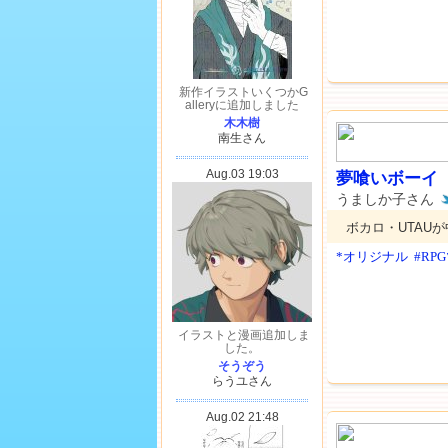
夢喰いボーイ
うましか子さん
ボカロ・UTAU
*オリジナル
#RP