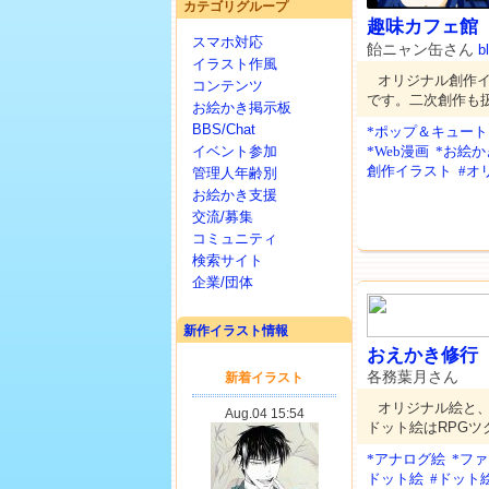
カテゴリグループ
趣味カフェ館
スマホ対応
飴ニャン缶さん
b
イラスト作風
オリジナル創作イ
コンテンツ
です。二次創作も
お絵かき掲示板
BBS/Chat
*ポップ＆キュート
イベント参加
*Web漫画
*お絵か
創作イラスト
#オ
管理人年齢別
お絵かき支援
交流/募集
コミュニティ
検索サイト
企業/団体
新作イラスト情報
おえかき修行
各務葉月さん
オリジナル絵と
ドット絵はRPGツ
*アナログ絵
*フ
ドット絵
#ドット