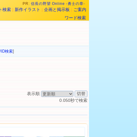
PR:
信長の野望 Online -勇士の章-
ト検索
|
新作イラスト
|
企画と掲示板
|
ご案内
ワード検索
/ID検索
]
表示順
0.050秒で検索