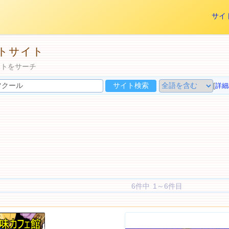
サイ
トサイト
イトをサーチ
[
詳細
6件中 1～6件目