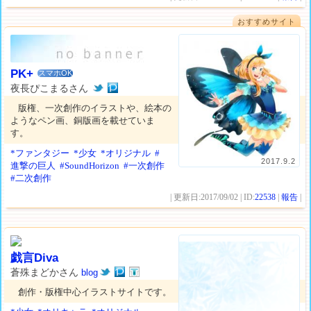
おすすめサイト
PK+
スマホOK
夜長ぴこまるさん
版権、一次創作のイラストや、絵本の
ようなペン画、銅版画を載せていま
す。
*ファンタジー
*少女
*オリジナル
#
2017.9.2
進撃の巨人
#SoundHorizon
#一次創作
#二次創作
| 更新日:2017/09/02 | ID:
22538
|
報告
|
戯言Diva
蒼殊まどかさん
blog
創作・版権中心イラストサイトです。