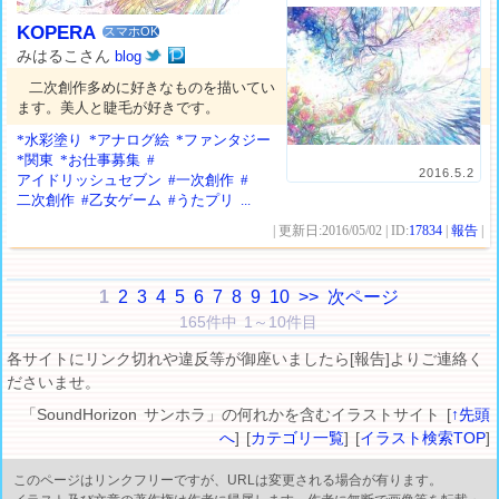
KOPERA
スマホOK
みはるこさん
blog
二次創作多めに好きなものを描いてい
ます。美人と睫毛が好きです。
*水彩塗り
*アナログ絵
*ファンタジー
*関東
*お仕事募集
#
2016.5.2
アイドリッシュセブン
#一次創作
#
二次創作
#乙女ゲーム
#うたプリ
...
| 更新日:2016/05/02 | ID:
17834
|
報告
|
1
2
3
4
5
6
7
8
9
10
>>
次ページ
165件中 1～10件目
各サイトにリンク切れや違反等が御座いましたら[報告]よりご連絡く
ださいませ。
「SoundHorizon サンホラ」の何れかを含むイラストサイト [
↑先頭
へ
] [
カテゴリ一覧
] [
イラスト検索TOP
]
このページはリンクフリーですが、URLは変更される場合が有ります。