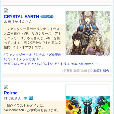
CRYSTAL EARTH
スマホOK
水無月かりんさん
ファンタジー系のオリジナルイラスト
と二次創作（VP、サガシリーズ、アト
リエシリーズ、さらざんまい等）を扱
っています。男女CP中心ですが皿は女
性向CP（レオマブ）です。
*ファンタジー
*オリジナル
*Web漫画
2020.9.2
#アンリミテッドサガ
#
サガフロンティア
#さらざんまい
#アトリエ
#SoundHorizon
...
| 更新日:2025/10/01 | ID:
21973
|
報告
|
Roirne
ロワぬさん
創作イラストをメインに、
Soundhorizon・少女病等もあります。