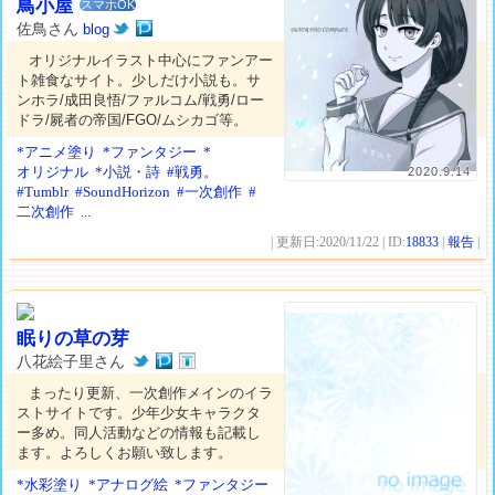
鳥小屋
スマホOK
佐鳥さん
blog
オリジナルイラスト中心にファンアー
ト雑食なサイト。少しだけ小説も。サ
ンホラ/成田良悟/ファルコム/戦勇/ロー
ドラ/屍者の帝国/FGO/ムシカゴ等。
*アニメ塗り
*ファンタジー
*
オリジナル
*小説・詩
#戦勇。
2020.9.14
#Tumblr
#SoundHorizon
#一次創作
#
二次創作
...
| 更新日:2020/11/22 | ID:
18833
|
報告
|
眠りの草の芽
八花絵子里さん
まったり更新、一次創作メインのイラ
ストサイトです。少年少女キャラクタ
ー多め。同人活動などの情報も記載し
ます。よろしくお願い致します。
*水彩塗り
*アナログ絵
*ファンタジー